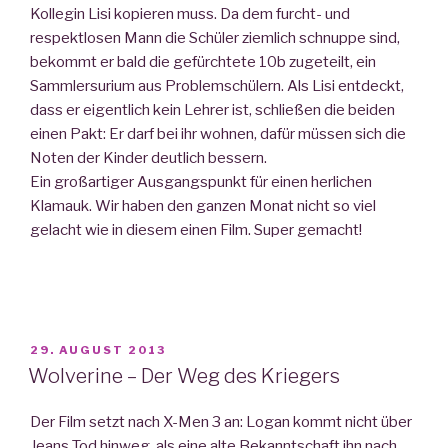
Kollegin Lisi kopieren muss. Da dem furcht- und
respektlosen Mann die Schüler ziemlich schnuppe sind,
bekommt er bald die gefürchtete 10b zugeteilt, ein
Sammlersurium aus Problemschülern. Als Lisi entdeckt,
dass er eigentlich kein Lehrer ist, schließen die beiden
einen Pakt: Er darf bei ihr wohnen, dafür müssen sich die
Noten der Kinder deutlich bessern.
Ein großartiger Ausgangspunkt für einen herlichen
Klamauk. Wir haben den ganzen Monat nicht so viel
gelacht wie in diesem einen Film. Super gemacht!
VERÖFFENTLICHT
29. AUGUST 2013
AM
Wolverine – Der Weg des Kriegers
Der Film setzt nach X-Men 3 an: Logan kommt nicht über
Jeans Tod hinweg, als eine alte Bekanntschaft ihn nach