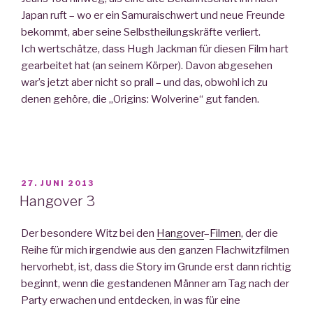
Japan ruft – wo er ein Samuraischwert und neue Freunde
bekommt, aber seine Selbstheilungskräfte verliert.
Ich wertschätze, dass Hugh Jackman für diesen Film hart
gearbeitet hat (an seinem Körper). Davon abgesehen
war’s jetzt aber nicht so prall – und das, obwohl ich zu
denen gehöre, die „Origins: Wolverine“ gut fanden.
VERÖFFENTLICHT
27. JUNI 2013
AM
Hangover 3
Der besondere Witz bei den
Hangover
–
Filmen
, der die
Reihe für mich irgendwie aus den ganzen Flachwitzfilmen
hervorhebt, ist, dass die Story im Grunde erst dann richtig
beginnt, wenn die gestandenen Männer am Tag nach der
Party erwachen und entdecken, in was für eine