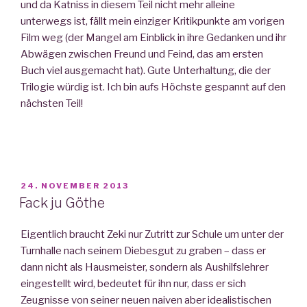
und da Katniss in diesem Teil nicht mehr alleine
unterwegs ist, fällt mein einziger Kritikpunkte am vorigen
Film weg (der Mangel am Einblick in ihre Gedanken und ihr
Abwägen zwischen Freund und Feind, das am ersten
Buch viel ausgemacht hat). Gute Unterhaltung, die der
Trilogie würdig ist. Ich bin aufs Höchste gespannt auf den
nächsten Teil!
VERÖFFENTLICHT
24. NOVEMBER 2013
AM
Fack ju Göthe
Eigentlich braucht Zeki nur Zutritt zur Schule um unter der
Turnhalle nach seinem Diebesgut zu graben – dass er
dann nicht als Hausmeister, sondern als Aushilfslehrer
eingestellt wird, bedeutet für ihn nur, dass er sich
Zeugnisse von seiner neuen naiven aber idealistischen