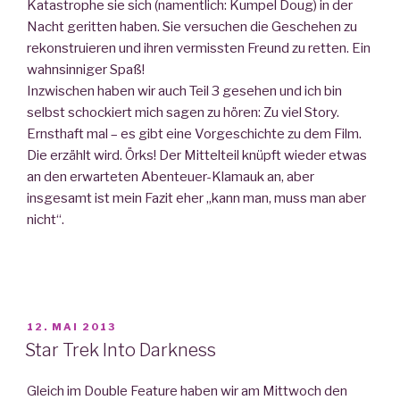
Katastrophe sie sich (namentlich: Kumpel Doug) in der
Nacht geritten haben. Sie versuchen die Geschehen zu
rekonstruieren und ihren vermissten Freund zu retten. Ein
wahnsinniger Spaß!
Inzwischen haben wir auch Teil 3 gesehen und ich bin
selbst schockiert mich sagen zu hören: Zu viel Story.
Ernsthaft mal – es gibt eine Vorgeschichte zu dem Film.
Die erzählt wird. Örks! Der Mittelteil knüpft wieder etwas
an den erwarteten Abenteuer-Klamauk an, aber
insgesamt ist mein Fazit eher „kann man, muss man aber
nicht“.
VERÖFFENTLICHT
12. MAI 2013
AM
Star Trek Into Darkness
Gleich im Double Feature haben wir am Mittwoch den