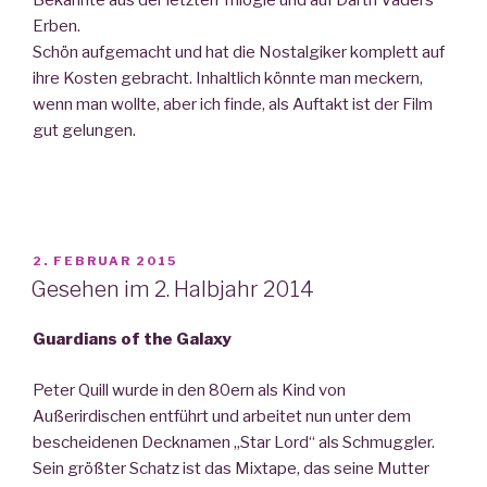
Bekannte aus der letzten Trilogie und auf Darth Vaders
Erben.
Schön aufgemacht und hat die Nostalgiker komplett auf
ihre Kosten gebracht. Inhaltlich könnte man meckern,
wenn man wollte, aber ich finde, als Auftakt ist der Film
gut gelungen.
VERÖFFENTLICHT
2. FEBRUAR 2015
AM
Gesehen im 2. Halbjahr 2014
Guardians of the Galaxy
Peter Quill wurde in den 80ern als Kind von
Außerirdischen entführt und arbeitet nun unter dem
bescheidenen Decknamen „Star Lord“ als Schmuggler.
Sein größter Schatz ist das Mixtape, das seine Mutter