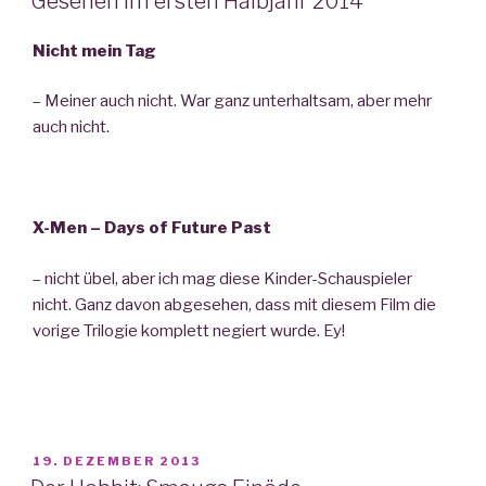
Gesehen im ersten Halbjahr 2014
Nicht mein Tag
– Meiner auch nicht. War ganz unterhaltsam, aber mehr
auch nicht.
X-Men – Days of Future Past
– nicht übel, aber ich mag diese Kinder-Schauspieler
nicht. Ganz davon abgesehen, dass mit diesem Film die
vorige Trilogie komplett negiert wurde. Ey!
VERÖFFENTLICHT
19. DEZEMBER 2013
AM