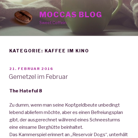
Zum
Inhalt
MOCCAS BLOG
springen
Sweet Coffein
KATEGORIE: KAFFEE IM KINO
VERÖFFENTLICHT
21. FEBRUAR 2016
AM
Gemetzel im Februar
The Hateful 8
Zu dumm, wenn man seine Kopfgeldbeute unbedingt
lebend abliefern möchte, aber es einen Befreiungsplan
gibt, der ausgerechnet während eines Schneesturms
eine einsame Berghütte beinhaltet.
Das Kammerspiel erinnert an „Reservoir Dogs“, unterhält