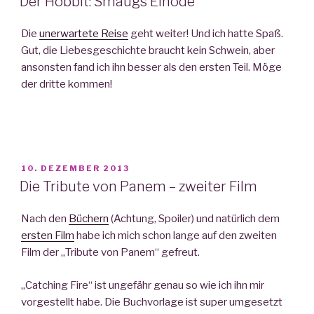
Der Hobbit: Smaugs Einöde
Die
unerwartete Reise
geht weiter! Und ich hatte Spaß.
Gut, die Liebesgeschichte braucht kein Schwein, aber
ansonsten fand ich ihn besser als den ersten Teil. Möge
der dritte kommen!
VERÖFFENTLICHT
10. DEZEMBER 2013
AM
Die Tribute von Panem – zweiter Film
Nach den
Büchern
(Achtung, Spoiler) und natürlich dem
ersten Film
habe ich mich schon lange auf den zweiten
Film der „Tribute von Panem“ gefreut.
„Catching Fire“ ist ungefähr genau so wie ich ihn mir
vorgestellt habe. Die Buchvorlage ist super umgesetzt