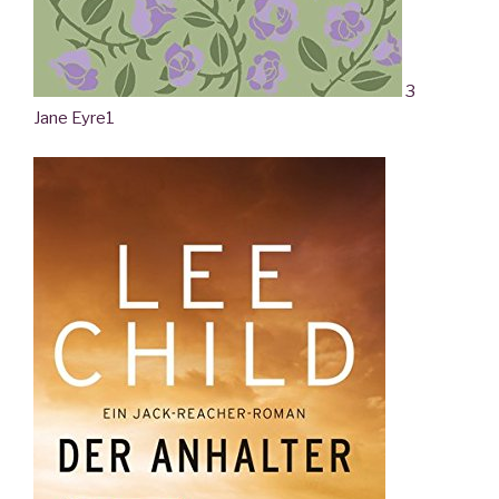
3
Jane Eyre
1