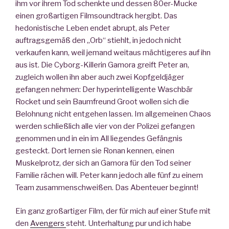
ihm vor ihrem Tod schenkte und dessen 80er-Mucke
einen großartigen Filmsoundtrack hergibt. Das
hedonistische Leben endet abrupt, als Peter
auftragsgemäß den „Orb“ stiehlt, in jedoch nicht
verkaufen kann, weil jemand weitaus mächtigeres auf ihn
aus ist. Die Cyborg-Killerin Gamora greift Peter an,
zugleich wollen ihn aber auch zwei Kopfgeldjäger
gefangen nehmen: Der hyperintelligente Waschbär
Rocket und sein Baumfreund Groot wollen sich die
Belohnung nicht entgehen lassen. Im allgemeinen Chaos
werden schließlich alle vier von der Polizei gefangen
genommen und in ein im All liegendes Gefängnis
gesteckt. Dort lernen sie Ronan kennen, einen
Muskelprotz, der sich an Gamora für den Tod seiner
Familie rächen will. Peter kann jedoch alle fünf zu einem
Team zusammenschweißen. Das Abenteuer beginnt!
Ein ganz großartiger Film, der für mich auf einer Stufe mit
den
Avengers
steht. Unterhaltung pur und ich habe