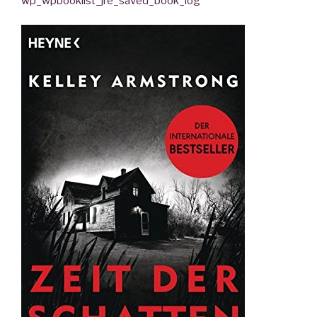
wp_wpbooklist_jre_saved_book_log