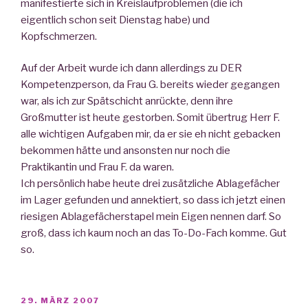
manifestierte sich in Kreislaufproblemen (die ich
eigentlich schon seit Dienstag habe) und
Kopfschmerzen.
Auf der Arbeit wurde ich dann allerdings zu DER
Kompetenzperson, da Frau G. bereits wieder gegangen
war, als ich zur Spätschicht anrückte, denn ihre
Großmutter ist heute gestorben. Somit übertrug Herr F.
alle wichtigen Aufgaben mir, da er sie eh nicht gebacken
bekommen hätte und ansonsten nur noch die
Praktikantin und Frau F. da waren.
Ich persönlich habe heute drei zusätzliche Ablagefächer
im Lager gefunden und annektiert, so dass ich jetzt einen
riesigen Ablagefächerstapel mein Eigen nennen darf. So
groß, dass ich kaum noch an das To-Do-Fach komme. Gut
so.
VERÖFFENTLICHT
29. MÄRZ 2007