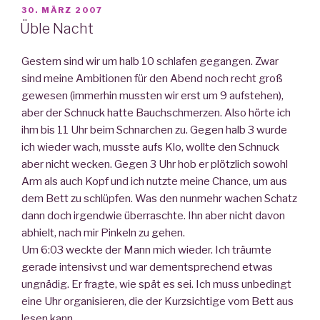
VERÖFFENTLICHT
30. MÄRZ 2007
AM
Üble Nacht
Gestern sind wir um halb 10 schlafen gegangen. Zwar
sind meine Ambitionen für den Abend noch recht groß
gewesen (immerhin mussten wir erst um 9 aufstehen),
aber der Schnuck hatte Bauchschmerzen. Also hörte ich
ihm bis 11 Uhr beim Schnarchen zu. Gegen halb 3 wurde
ich wieder wach, musste aufs Klo, wollte den Schnuck
aber nicht wecken. Gegen 3 Uhr hob er plötzlich sowohl
Arm als auch Kopf und ich nutzte meine Chance, um aus
dem Bett zu schlüpfen. Was den nunmehr wachen Schatz
dann doch irgendwie überraschte. Ihn aber nicht davon
abhielt, nach mir Pinkeln zu gehen.
Um 6:03 weckte der Mann mich wieder. Ich träumte
gerade intensivst und war dementsprechend etwas
ungnädig. Er fragte, wie spät es sei. Ich muss unbedingt
eine Uhr organisieren, die der Kurzsichtige vom Bett aus
lesen kann.