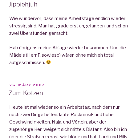
AM
Jippiehjuh
Wie wundervoll, dass meine Arbeitstage endlich wieder
stressig sind. Man hat grade erst angefangen, und schon
zwei Überstunden gemacht.
Hab übrigens meine Ablage wieder bekommen. Und die
Mädels (Herr F. sowieso) wären ohne mich eh total
aufgeschmissen.
VERÖFFENTLICHT
26. MÄRZ 2007
AM
Zum Kotzen
Heute ist mal wieder so ein Arbeitstag, nach dem nur
noch zwei Dinge helfen: laute Rockmusik und hohe
Geschwindigkeiten. Naja, und Vögeln, aber der
zugehörige Kerl weigert sich mittels Distanz. Also bin ich
über die Straßen gerast wie blöde und hab Lordi und Billy