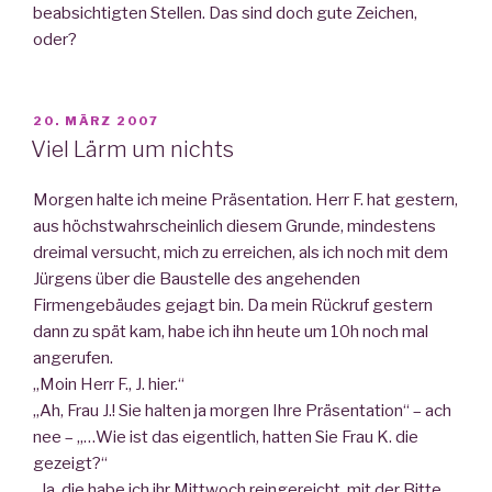
beabsichtigten Stellen. Das sind doch gute Zeichen,
oder?
VERÖFFENTLICHT
20. MÄRZ 2007
AM
Viel Lärm um nichts
Morgen halte ich meine Präsentation. Herr F. hat gestern,
aus höchstwahrscheinlich diesem Grunde, mindestens
dreimal versucht, mich zu erreichen, als ich noch mit dem
Jürgens über die Baustelle des angehenden
Firmengebäudes gejagt bin. Da mein Rückruf gestern
dann zu spät kam, habe ich ihn heute um 10h noch mal
angerufen.
„Moin Herr F., J. hier.“
„Ah, Frau J.! Sie halten ja morgen Ihre Präsentation“ – ach
nee – „…Wie ist das eigentlich, hatten Sie Frau K. die
gezeigt?“
„Ja, die habe ich ihr Mittwoch reingereicht, mit der Bitte