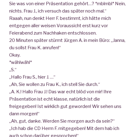
Sie was von einer Präsentation gehört…? *mblmbl* Nein,
nichts. Frau J., ich versuch das später noch mal.“
Raaah, nun denkt Herr F. bestimmt, ich hätte mich
entgegen aller weisen Voraussicht erst kurz vor
Feierabend zum Nachhaken entschlossen.
20 Minuten später stürmt Jürgen A. in mein Büro: „Janna,
du sollst Frau K. anrufen!“
Okay.
*wählwähl*
„S.“
„Hallo Frau S., hier J. …“
„Ah, Sie wollen zu Frau K., ich stell Sie durch.“
„A. K.! Hallo Frau J.! Das war echt blöd von mir! Ihre
Präsentation ist echt klasse, natürlich ist die
freigegeben! Ist wirklich gut geworden! Wir sehen uns
dann morgen!“
„Ah, gut, danke. Werden Sie morgen auch da sein?“
„Ich hab die CD Herrn F. mitgegeben! Mit dem hab ich
auch schon darüber gesprochen!“