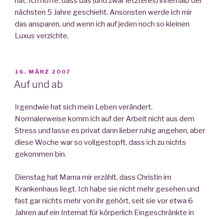
hat. Ich hoffe, dass das (und zwar letzteres) innerhalb der
nächsten 5 Jahre geschieht. Ansonsten werde ich mir
das ansparen, und wenn ich auf jeden noch so kleinen
Luxus verzichte.
VERÖFFENTLICHT
16. MÄRZ 2007
AM
Auf und ab
Irgendwie hat sich mein Leben verändert.
Normalerweise komm ich auf der Arbeit nicht aus dem
Stress und lasse es privat dann lieber ruhig angehen, aber
diese Woche war so vollgestopft, dass ich zu nichts
gekommen bin.
Dienstag hat Mama mir erzählt, dass Christin im
Krankenhaus liegt. Ich habe sie nicht mehr gesehen und
fast gar nichts mehr von ihr gehört, seit sie vor etwa 6
Jahren auf ein Internat für körperlich Eingeschränkte in