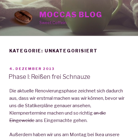
Zum
Inhalt
MOCCAS BLOG
springen
Sweet Coffein
KATEGORIE: UNKATEGORISIERT
VERÖFFENTLICHT
4. DEZEMBER 2013
AM
Phase I: Reißen frei Schnauze
Die aktuelle Renovierungsphase zeichnet sich dadurch
aus, dass wir erstmal machen was wir können, bevor wir
uns die Statikerpläne genauer ansehen,
Klempnertermine machen und so richtig
an die
Eingeweide
ans Eingemachte gehen.
Außerdem haben wir uns am Montag bei Ikea unsere