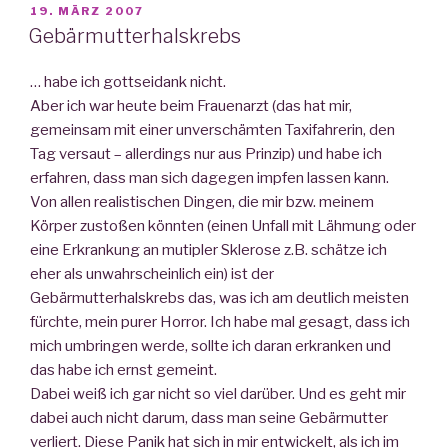
VERÖFFENTLICHT
19. MÄRZ 2007
AM
Gebärmutterhalskrebs
… habe ich gottseidank nicht.
Aber ich war heute beim Frauenarzt (das hat mir,
gemeinsam mit einer unverschämten Taxifahrerin, den
Tag versaut – allerdings nur aus Prinzip) und habe ich
erfahren, dass man sich dagegen impfen lassen kann.
Von allen realistischen Dingen, die mir bzw. meinem
Körper zustoßen könnten (einen Unfall mit Lähmung oder
eine Erkrankung an mutipler Sklerose z.B. schätze ich
eher als unwahrscheinlich ein) ist der
Gebärmutterhalskrebs das, was ich am deutlich meisten
fürchte, mein purer Horror. Ich habe mal gesagt, dass ich
mich umbringen werde, sollte ich daran erkranken und
das habe ich ernst gemeint.
Dabei weiß ich gar nicht so viel darüber. Und es geht mir
dabei auch nicht darum, dass man seine Gebärmutter
verliert. Diese Panik hat sich in mir entwickelt, als ich im