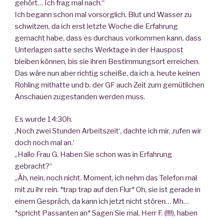
gehört… Ich frag mal nach.“
Ich begann schon mal vorsorglich, Blut und Wasser zu
schwitzen, da ich erst letzte Woche die Erfahrung
gemacht habe, dass es durchaus vorkommen kann, dass
Unterlagen satte sechs Werktage in der Hauspost
bleiben können, bis sie ihren Bestimmungsort erreichen.
Das wäre nun aber richtig scheiße, da ich a. heute keinen
Rohling mithatte und b. der GF auch Zeit zum gemütlichen
Anschauen zugestanden werden muss.
Es wurde 14:30h.
‚Noch zwei Stunden Arbeitszeit‘, dachte ich mir, ‚rufen wir
doch noch mal an.‘
„Hallo Frau G. Haben Sie schon was in Erfahrung
gebracht?“
„Äh, nein, noch nicht. Moment, ich nehm das Telefon mal
mit zu ihr rein. *trap trap auf den Flur* Oh, sie ist gerade in
einem Gespräch, da kann ich jetzt nicht stören… Mh…
*spricht Passanten an* Sagen Sie mal, Herr F. (!!!!), haben