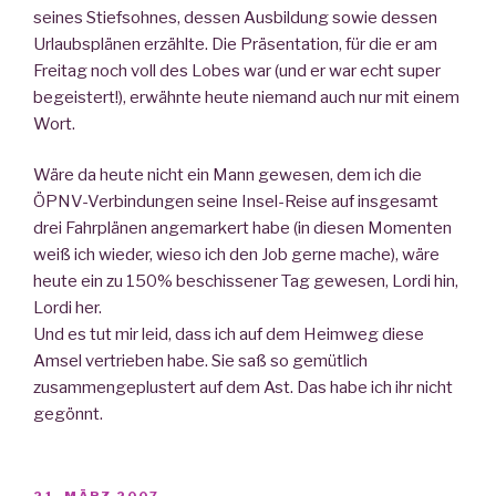
seines Stiefsohnes, dessen Ausbildung sowie dessen
Urlaubsplänen erzählte. Die Präsentation, für die er am
Freitag noch voll des Lobes war (und er war echt super
begeistert!), erwähnte heute niemand auch nur mit einem
Wort.
Wäre da heute nicht ein Mann gewesen, dem ich die
ÖPNV-Verbindungen seine Insel-Reise auf insgesamt
drei Fahrplänen angemarkert habe (in diesen Momenten
weiß ich wieder, wieso ich den Job gerne mache), wäre
heute ein zu 150% beschissener Tag gewesen, Lordi hin,
Lordi her.
Und es tut mir leid, dass ich auf dem Heimweg diese
Amsel vertrieben habe. Sie saß so gemütlich
zusammengeplustert auf dem Ast. Das habe ich ihr nicht
gegönnt.
VERÖFFENTLICHT
21. MÄRZ 2007