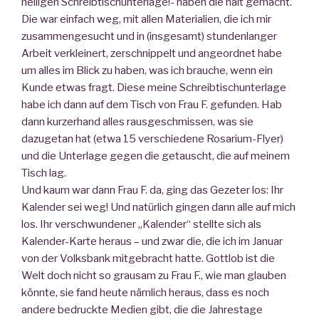
heiligen Schreibtischunterlage!- haben die halt gemacht.
Die war einfach weg, mit allen Materialien, die ich mir
zusammengesucht und in (insgesamt) stundenlanger
Arbeit verkleinert, zerschnippelt und angeordnet habe
um alles im Blick zu haben, was ich brauche, wenn ein
Kunde etwas fragt. Diese meine Schreibtischunterlage
habe ich dann auf dem Tisch von Frau F. gefunden. Hab
dann kurzerhand alles rausgeschmissen, was sie
dazugetan hat (etwa 15 verschiedene Rosarium-Flyer)
und die Unterlage gegen die getauscht, die auf meinem
Tisch lag.
Und kaum war dann Frau F. da, ging das Gezeter los: Ihr
Kalender sei weg! Und natürlich gingen dann alle auf mich
los. Ihr verschwundener „Kalender“ stellte sich als
Kalender-Karte heraus – und zwar die, die ich im Januar
von der Volksbank mitgebracht hatte. Gottlob ist die
Welt doch nicht so grausam zu Frau F., wie man glauben
könnte, sie fand heute nämlich heraus, dass es noch
andere bedruckte Medien gibt, die die Jahrestage