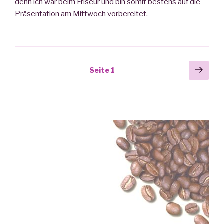
denn ich war beim Friseur und bin somit bestens auf die
Präsentation am Mittwoch vorbereitet.
Beitragsnavigation
Näch
Seite
1
Seit