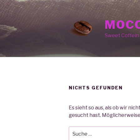
Zum
Inhalt
springen
MOCC
Sweet Coffein
NICHTS GEFUNDEN
Es sieht so aus, als ob wir ni
gesucht hast. Möglicherweise 
Suche
nach: