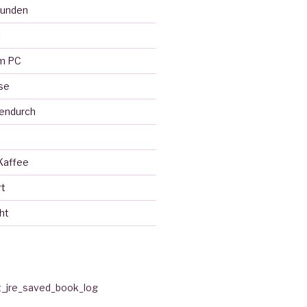
eunden
l
em PC
se
endurch
Kaffee
rt
ht
t_jre_saved_book_log