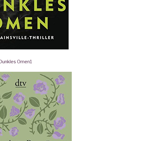
- Dunkles Omen
1