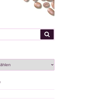
Suche
N