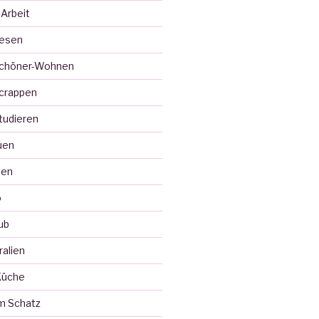
 Arbeit
Lesen
Schöner-Wohnen
crappen
tudieren
uen
ten
o
ub
ralien
Küche
m Schatz