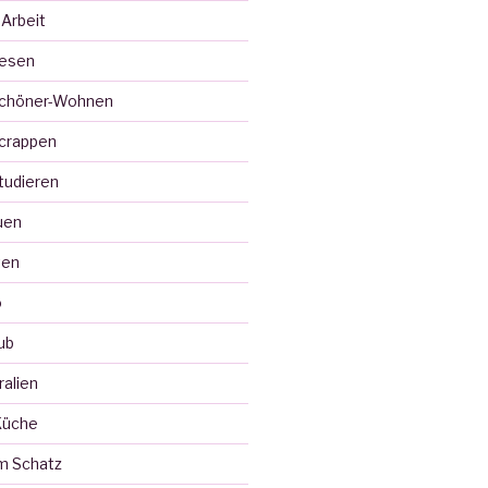
 Arbeit
Lesen
Schöner-Wohnen
crappen
tudieren
uen
ten
o
ub
ralien
Küche
m Schatz