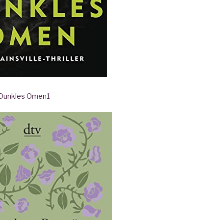
- Dunkles Omen
1