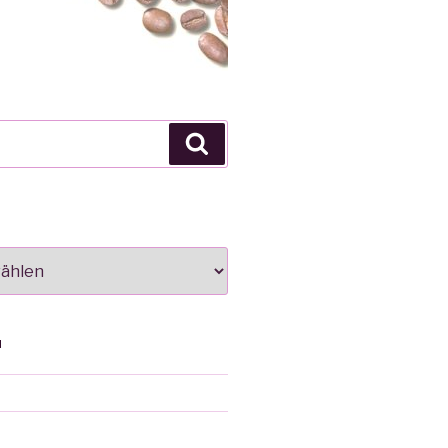
Suche
N