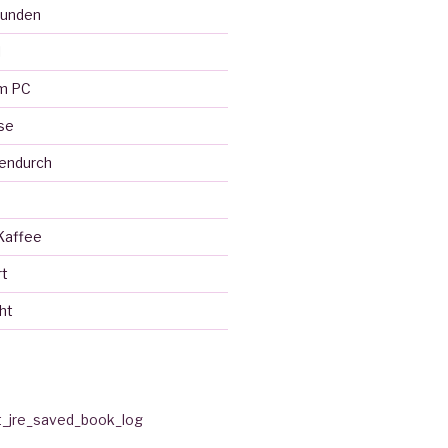
eunden
l
em PC
se
endurch
Kaffee
rt
ht
t_jre_saved_book_log