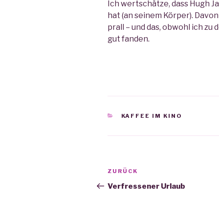
Ich wertschätze, dass Hugh Ja
hat (an seinem Körper). Davon
prall – und das, obwohl ich zu
gut fanden.
KATEGORIEN
KAFFEE IM KINO
Beitrags-
ZURÜCK
Vorheriger
Navigation
Beitrag
Verfressener Urlaub