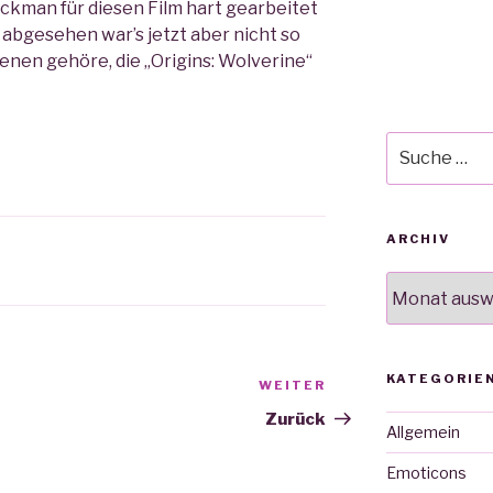
ckman für diesen Film hart gearbeitet
 abgesehen war’s jetzt aber nicht so
 denen gehöre, die „Origins: Wolverine“
Suche
nach:
ARCHIV
Archiv
KATEGORIE
WEITER
Nächster
Beitrag
Zurück
Allgemein
Emoticons