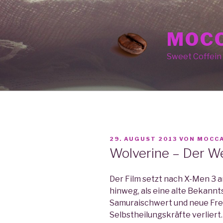
Zum
Inhalt
springen
MOCC
Sweet Coffein
VERÖFFENTLICHT
29. AUGUST 2013
VON
MOCC
AM
Wolverine – Der W
Der Film setzt nach X-Men 3 
hinweg, als eine alte Bekannts
Samuraischwert und neue Fr
Selbstheilungskräfte verliert.