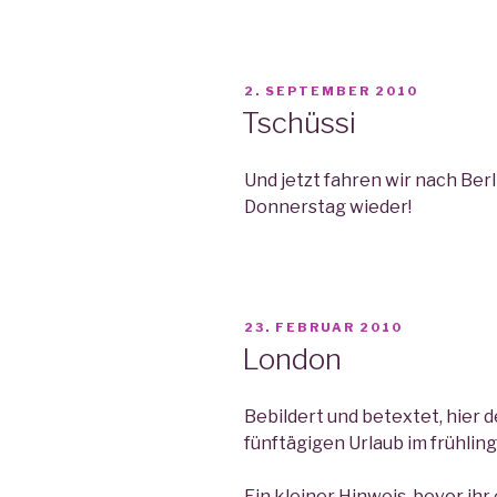
VERÖFFENTLICHT
2. SEPTEMBER 2010
AM
Tschüssi
Und jetzt fahren wir nach Ber
Donnerstag wieder!
VERÖFFENTLICHT
23. FEBRUAR 2010
AM
London
Bebildert und betextet, hier 
fünftägigen Urlaub im frühlin
Ein kleiner Hinweis, bevor ihr