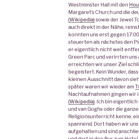
Westminster Hall mit den
Hou
Margaret’s Church und die de
(Wikipedia)
sowie der Jewel T
auch direkt in der Nähe, rein
konnten uns erst gegen 17:00
steuerten als nächstes den Pi
er eigentlich nicht weit entfe
Green Parc und verirrten uns 
erreichten wir unser Ziel schl
begeistert. Kein Wunder, dass
kleinen Ausschnitt davon sieh
später waren wir wieder am
T
Nachtaufnahmen gingen wir in 
(Wikipedia)
. Ich bin eigentli
und van Goghs oder die ganzen
Religionsunterricht kenne, ei
spannend. Dort haben wir uns
aufgehalten und sind anschlie
und dort in den Bus zum Hotel 