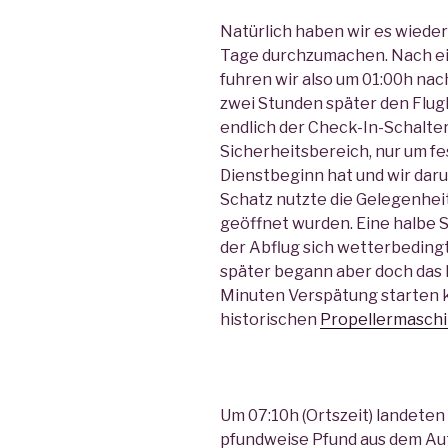
Natürlich haben wir es wiede
Tage durchzumachen. Nach e
fuhren wir also um 01:00h na
zwei Stunden später den Flugh
endlich der Check-In-Schalte
Sicherheitsbereich, nur um fes
Dienstbeginn hat und wir daru
Schatz nutzte die Gelegenheit
geöffnet wurden. Eine halbe 
der Abflug sich wetterbeding
später begann aber doch das B
Minuten Verspätung starten k
historischen
Propellermasch
Um 07:10h (Ortszeit) landeten
pfundweise Pfund aus dem Au