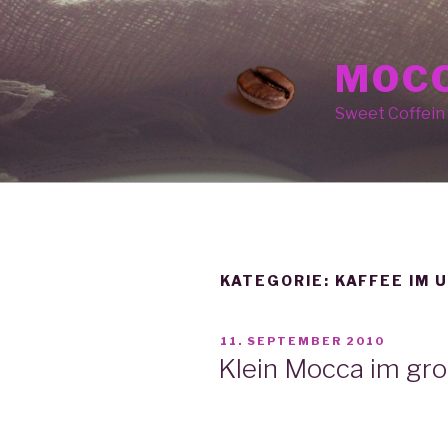
Zum
Inhalt
springen
MOCC
Sweet Coffein
KATEGORIE: KAFFEE IM 
VERÖFFENTLICHT
11. SEPTEMBER 2010
AM
Klein Mocca im gro