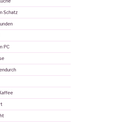
Küche
m Schatz
eunden
l
em PC
se
endurch
Kaffee
rt
ht