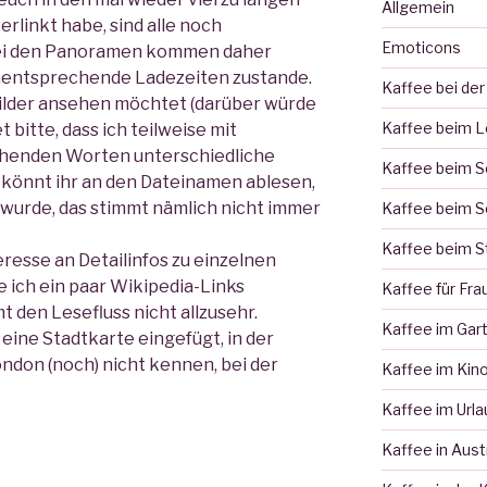
Allgemein
verlinkt habe, sind alle noch
Emoticons
bei den Panoramen kommen daher
entsprechende Ladezeiten zustande.
Kaffee bei der
ilder ansehen möchtet (darüber würde
Kaffee beim 
 bitte, dass ich teilweise mit
henden Worten unterschiedliche
Kaffee beim 
 könnt ihr an den Dateinamen ablesen,
urde, das stimmt nämlich nicht immer
Kaffee beim S
Kaffee beim S
eresse an Detailinfos zu einzelnen
 ich ein paar Wikipedia-Links
Kaffee für Fra
t den Lesefluss nicht allzusehr.
Kaffee im Gar
ine Stadtkarte eingefügt, in der
London (noch) nicht kennen, bei der
Kaffee im Kin
Kaffee im Urla
Kaffee in Aust