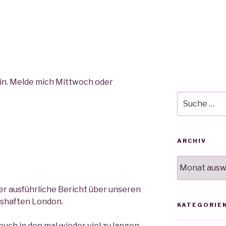
lin. Melde mich Mittwoch oder
Suche
nach:
ARCHIV
Archiv
der ausführliche Bericht über unseren
gshaften London.
KATEGORIE
 euch in den mal wieder viel zu langen