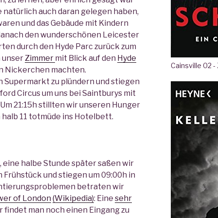
natürlich auch daran gelegen haben,
waren und das Gebäude mit Kindern
n danach den wunderschönen Leicester
rten durch den Hyde Parc zurück zum
h unser
Zimmer
mit Blick auf den
Hyde
Cainsville 02 -
in Nickerchen machten.
n Supermarkt zu plündern und stiegen
ford Circus um uns bei Saintburys mit
Um 21:15h stillten wir unseren Hunger
 halb 11 totmüde ins Hotelbett.
 eine halbe Stunde später saßen wir
 Frühstück und stiegen um 09:00h in
entierungsproblemen betraten wir
wer of London
(Wikipedia)
: Eine
sehr
 findet man noch einen Eingang zu