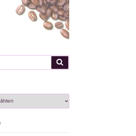
Suche
N