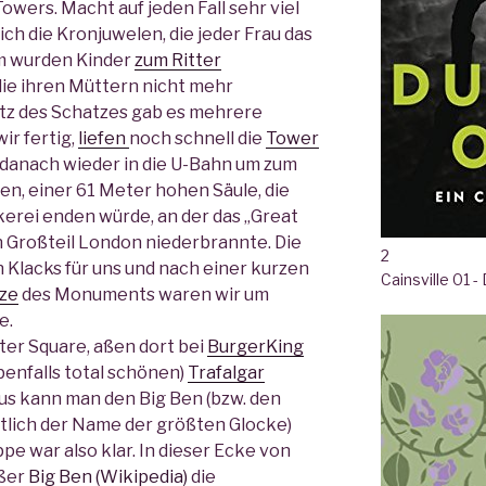
owers. Macht auf jeden Fall sehr viel
lich die Kronjuwelen, die jeder Frau das
m wurden Kinder
zum Ritter
 die ihren Müttern nicht mehr
tz des Schatzes gab es mehrere
ir fertig,
liefen
noch schnell die
Tower
 danach wieder in die U-Bahn um zum
en, einer 61 Meter hohen Säule, die
erei enden würde, an der das „Great
n Großteil London niederbrannte. Die
2
n Klacks für uns und nach einer kurzen
Cainsville 01 
tze
des Monuments waren wir um
e.
ter Square, aßen dort bei
BurgerKing
benfalls total schönen)
Trafalgar
aus kann man den Big Ben (bzw. den
ntlich der Name der größten Glocke)
ppe war also klar. In dieser Ecke von
ußer
Big Ben
(Wikipedia)
die