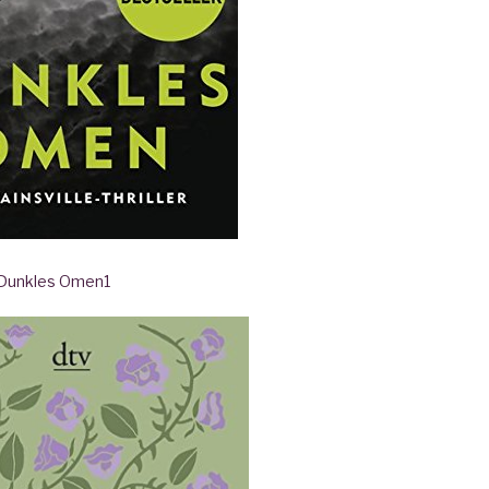
- Dunkles Omen
1