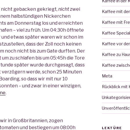
Kaffee in der 
r nicht gebacken gekriegt,
nicht
zwei
Kaffee mit de
inem halbstündigen Nickerchen
Kaffee mit Fr
chts am Donnerstag los und erreichten
afen – viel zu früh. Um 04:30h öffnete
Kaffee Specia
r und etwas später waren wir schon im
Kaffee vor d
tzustellen, dass der Zoll noch keinen
m noch nicht bis zum Gate durften. Der
Kaffee zu Hau
 um zu schlafen bis um 05:45h die Tore
Stunde später wurde durchgesagt, dass
Kaffee zwisch
t verzögern werde, schon 25 Minuten
Meta
oarding, so dass wir mit nur 10
onnten – und zwar in einer winzigen,
Rückblick mit 
ine
.
Unkategorisie
Unveröffentlic
 wir in Großbritannien, zogen
tomaten und bestiegen um 08:00h
LEKTÜRE