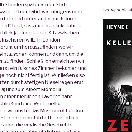
lb Stunden später an der Station
wp_wpbooklis
t während der Fahrt war übrigens eine
ren Intellekt unter anderem dadurch
nnt“ fand, dass man hier links fährt –
blick ja einen leeren Sitz zwischen
 einscheren will… In London
erum, um herauszufinden, wo wir
eintauschen können und dann, um die
 zu finden. Schließlich erreichten wir
r erst ein falsches Zimmer bekamen und
e noch nicht fertig ist. Wir ließen also
ten durch stetigen Nieselregen erst
ia)
und zum
Albert Memorial
n einer niedlichen
Taverne
nahe
hließend eine Weile ziellos
en wir uns für das Museum of London
15h erreichten. Ich hatte eigentlich
as über die englische Geschichte,
n, zu lernen, aber ehrlich gesagt war