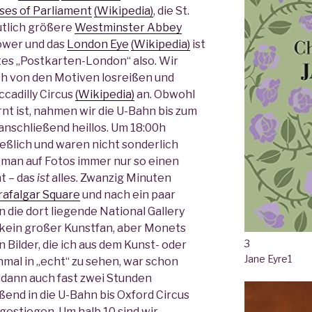
ses of Parliament
(Wikipedia)
, die St.
utlich größere
Westminster Abbey
ower und das
London Eye
(Wikipedia)
ist
stes „Postkarten-London“ also. Wir
h von den Motiven losreißen und
ccadilly Circus
(Wikipedia)
an. Obwohl
rnt ist, nahmen wir die U-Bahn bis zum
anschließend heillos. Um 18:00h
ießlich und waren nicht sonderlich
 man auf Fotos immer nur so einen
t – das
ist
alles. Zwanzig Minuten
rafalgar Square
und nach ein paar
die dort liegende National Gallery
ch kein großer Kunstfan, aber Monets
3
 Bilder, die ich aus dem Kunst- oder
Jane Eyre
1
nmal in „echt“ zu sehen, war schon
 dann auch fast zwei Stunden
ßend in die U-Bahn bis Oxford Circus
gestiegen. Um halb 10 sind wir