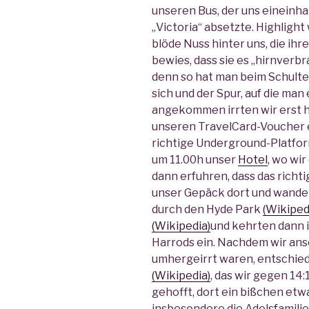
unseren Bus, der uns eineinha
„Victoria“ absetzte. Highligh
blöde Nuss hinter uns, die ih
bewies, dass sie es „hirnverbra
denn so hat man beim Schulter
sich und der Spur, auf die man
angekommen irrten wir erst h
unseren TravelCard-Voucher 
richtige Underground-Platform
um 11.00h unser
Hotel
, wo wi
dann erfuhren, dass das richtig
unser Gepäck dort und wander
durch den Hyde Park
(Wikiped
(Wikipedia)
und kehrten dann i
Harrods ein. Nachdem wir ansc
umhergeirrt waren, entschied
(Wikipedia)
, das wir gegen 14:
gehofft, dort ein bißchen etw
insbesondere die Adelsfamilie