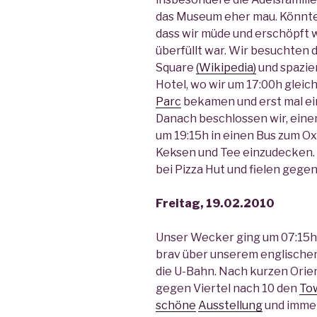
das Museum eher mau. Könnte 
dass wir müde und erschöpft 
überfüllt war. Wir besuchte
Square
(Wikipedia)
und spazie
Hotel, wo wir um 17:00h gleic
Parc
bekamen und erst mal e
Danach beschlossen wir, eine
um 19:15h in einen Bus zum Ox
Keksen und Tee einzudecken. 
bei Pizza Hut und fielen gegen
Freitag, 19.02.2010
Unser Wecker ging um 07:15h,
brav über unserem englischen
die U-Bahn. Nach kurzen Ori
gegen Viertel nach 10 den
To
schöne
Ausstellung
und immer