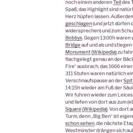
noch einem anderen
Teil
des T
Spaß; das Highlight sind natür
Herz hüpfen lassen. Außerde
geschlagen
(und jetzt dürfen
widersprechen) und zum Schu
Bobbys
. Gegen 13:00h waren w
Bridge
auf und ab und stiegen
Monument
(Wikipedia)
zu fahr
flachgelegt genau an der Bäck
Fire“ ausbrach, das 1666 eine
311 Stufen waren natürlich ei
Verschnaufspause an der
Spi
14:15h wieder am Fuß der Säul
Wir fuhren wieder zum Leices
und liefen von dort aus zum (e
Square
(Wikipedia)
. Von dort 
Turm, denn „Big Ben“ ist eige
schon sehen
, die nächste Eta
Westminster drängen sich a