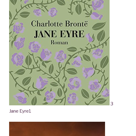
3
Jane Eyre
1