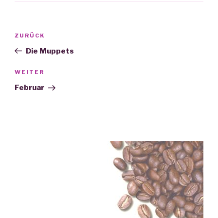
Beitrags-
ZURÜCK
Vorheriger
Navigation
Beitrag
Die Muppets
WEITER
Nächster
Beitrag
Februar