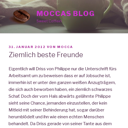
Zum
Inhalt
MOCCAS BLOG
springen
Sweet Coffein
VERÖFFENTLICHT
31. JANUAR 2012
VON
MOCCA
AM
Ziemlich beste Freunde
Eigentlich will Driss von Philippe nur die Unterschrift fürs
Arbeitsamt um zu beweisen dass er auf Jobsuche ist,
immerhin ist er unter den ganzen weißen Anzugträgern,
die sich auch beworben haben, ein ziemlich schwarzes
Schaf. Doch der vom Hals abwärts gelähmte Philippe
sieht seine Chance, jemanden einzustellen, der kein
Mitleid mit seiner Behinderung hat, sogar darüber
herumblödelt und ihn wie einen echten Menschen
behandelt. Da Driss gerade von seiner Tante aus dem