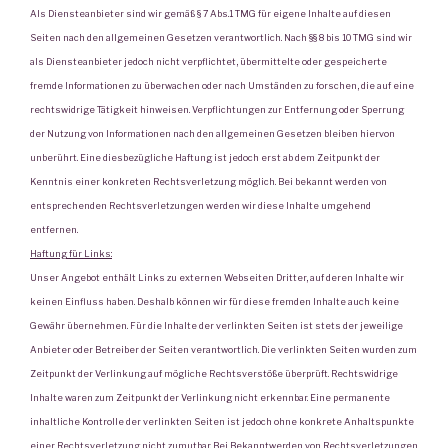
Als Diensteanbieter sind wir gemäß § 7 Abs.1 TMG für eigene Inhalte auf diesen
Seiten nach den allgemeinen Gesetzen verantwortlich. Nach §§ 8 bis 10 TMG sind wir
als Diensteanbieter jedoch nicht verpflichtet, übermittelte oder gespeicherte
fremde Informationen zu überwachen oder nach Umständen zu forschen, die auf eine
rechtswidrige Tätigkeit hinweisen. Verpflichtungen zur Entfernung oder Sperrung
der Nutzung von Informationen nach den allgemeinen Gesetzen bleiben hiervon
unberührt. Eine diesbezügliche Haftung ist jedoch erst ab dem Zeitpunkt der
Kenntnis einer konkreten Rechtsverletzung möglich. Bei bekannt werden von
entsprechenden Rechtsverletzungen werden wir diese Inhalte umgehend
entfernen.
Haftung für Links:
Unser Angebot enthält Links zu externen Webseiten Dritter, auf deren Inhalte wir
keinen Einfluss haben. Deshalb können wir für diese fremden Inhalte auch keine
Gewähr übernehmen. Für die Inhalte der verlinkten Seiten ist stets der jeweilige
Anbieter oder Betreiber der Seiten verantwortlich. Die verlinkten Seiten wurden zum
Zeitpunkt der Verlinkung auf mögliche Rechtsverstöße überprüft. Rechtswidrige
Inhalte waren zum Zeitpunkt der Verlinkung nicht erkennbar. Eine permanente
inhaltliche Kontrolle der verlinkten Seiten ist jedoch ohne konkrete Anhaltspunkte
einer Rechtsverletzung nicht zumutbar. Bei Bekanntwerden von Rechtsverletzungen