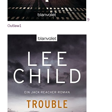
9
Outlaw
1