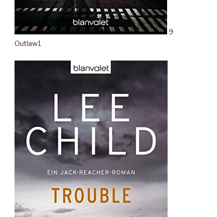
9
Outlaw
1