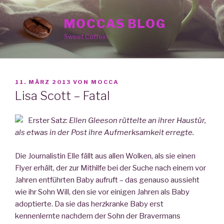
Zum
Inhalt
MOCCAS BLOG
springen
Sweet Coffein
VERÖFFENTLICHT
11. MÄRZ 2013
VON
MOCCA
AM
Lisa Scott – Fatal
Erster Satz:
Ellen Gleeson rüttelte an ihrer Haustür,
als etwas in der Post ihre Aufmerksamkeit erregte.
Die Journalistin Elle fällt aus allen Wolken, als sie einen
Flyer erhält, der zur Mithilfe bei der Suche nach einem vor
Jahren entführten Baby aufruft – das genauso aussieht
wie ihr Sohn Will, den sie vor einigen Jahren als Baby
adoptierte. Da sie das herzkranke Baby erst
kennenlernte nachdem der Sohn der Bravermans