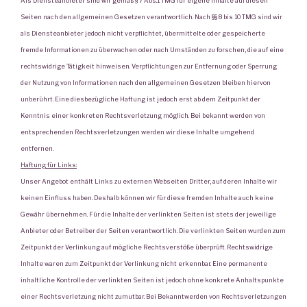
Als Diensteanbieter sind wir gemäß § 7 Abs.1 TMG für eigene Inhalte auf diesen
Seiten nach den allgemeinen Gesetzen verantwortlich. Nach §§ 8 bis 10 TMG sind wir
als Diensteanbieter jedoch nicht verpflichtet, übermittelte oder gespeicherte
fremde Informationen zu überwachen oder nach Umständen zu forschen, die auf eine
rechtswidrige Tätigkeit hinweisen. Verpflichtungen zur Entfernung oder Sperrung
der Nutzung von Informationen nach den allgemeinen Gesetzen bleiben hiervon
unberührt. Eine diesbezügliche Haftung ist jedoch erst ab dem Zeitpunkt der
Kenntnis einer konkreten Rechtsverletzung möglich. Bei bekannt werden von
entsprechenden Rechtsverletzungen werden wir diese Inhalte umgehend
entfernen.
Haftung für Links:
Unser Angebot enthält Links zu externen Webseiten Dritter, auf deren Inhalte wir
keinen Einfluss haben. Deshalb können wir für diese fremden Inhalte auch keine
Gewähr übernehmen. Für die Inhalte der verlinkten Seiten ist stets der jeweilige
Anbieter oder Betreiber der Seiten verantwortlich. Die verlinkten Seiten wurden zum
Zeitpunkt der Verlinkung auf mögliche Rechtsverstöße überprüft. Rechtswidrige
Inhalte waren zum Zeitpunkt der Verlinkung nicht erkennbar. Eine permanente
inhaltliche Kontrolle der verlinkten Seiten ist jedoch ohne konkrete Anhaltspunkte
einer Rechtsverletzung nicht zumutbar. Bei Bekanntwerden von Rechtsverletzungen