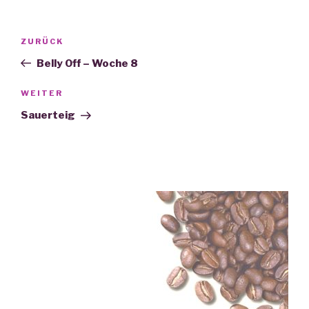
Beitrags-
ZURÜCK
Vorheriger
Navigation
Beitrag
Belly Off – Woche 8
WEITER
Nächster
Beitrag
Sauerteig