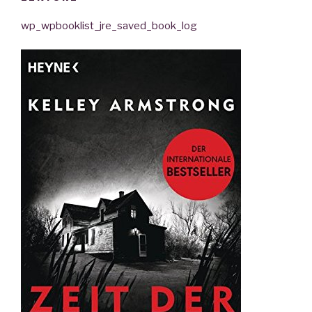
wp_wpbooklist_jre_saved_book_log