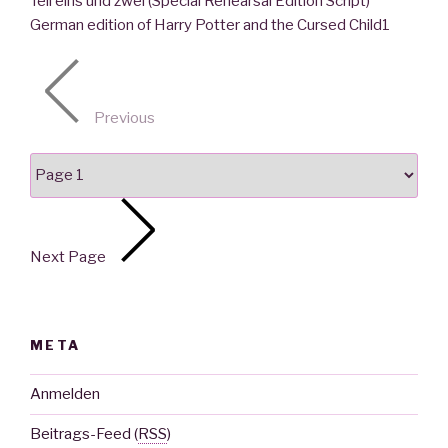
Teil eins und zwei (Special Rehearsal Edition Script)
German edition of Harry Potter and the Cursed Child
1
Previous
Next Page
META
Anmelden
Beitrags-Feed (
RSS
)