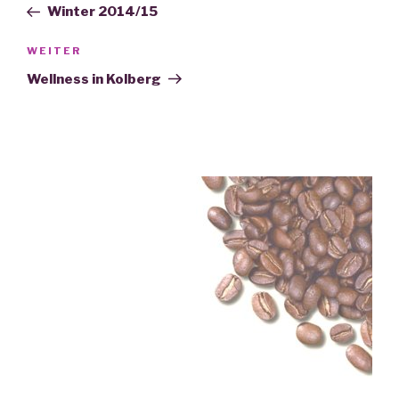
Beitrag
Winter 2014/15
WEITER
Nächster
Beitrag
Wellness in Kolberg