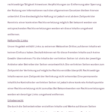
rechtswidrige Tätigkeit hinweisen. Verpflichtungen zur Entfernung oder Sperrung
der Nutzung von Informationen nach den allgemeinen Gesetzen bleiben hiervon
unberührt. Eine diesbezügliche Haftung ist jedoch erst ab dem Zeitpunkt der
Kenntnis einer konkreten Rechtsverletzung möglich. Bei bekannt werden von
entsprechenden Rechtsverletzungen werden wir diese Inhalte umgehend
entfernen.
Haftung für Links:
Unser Angebot enthält Links zu externen Webseiten Dritter, auf deren Inhalte wir
keinen Einfluss haben. Deshalb können wir für diese fremden Inhalte auch keine
Gewähr übernehmen. Für die Inhalte der verlinkten Seiten ist stets der jeweilige
Anbieter oder Betreiber der Seiten verantwortlich. Die verlinkten Seiten wurden zum
Zeitpunkt der Verlinkung auf mögliche Rechtsverstöße überprüft. Rechtswidrige
Inhalte waren zum Zeitpunkt der Verlinkung nicht erkennbar. Eine permanente
inhaltliche Kontrolle der verlinkten Seiten ist jedoch ohne konkrete Anhaltspunkte
einer Rechtsverletzung nicht zumutbar. Bei Bekanntwerden von Rechtsverletzungen
werden wir derartige Links umgehend entfernen.
Urheberrecht:
Die durch die Seitenbetreiber erstellten Inhalte und Werke auf diesen Seiten