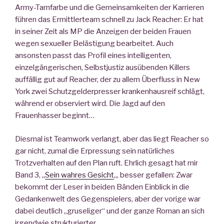
Army-Tarnfarbe und die Gemeinsamkeiten der Karrieren
führen das Ermittlerteam schnell zu Jack Reacher: Er hat
in seiner Zeit als MP die Anzeigen der beiden Frauen
wegen sexueller Belästigung bearbeitet. Auch
ansonsten passt das Profil eines intelligenten,
einzelgängerischen, Selbstjustiz ausübenden Killers
auffällig gut auf Reacher, der zu allem Überfluss in New
York zwei Schutzgelderpresser krankenhausreif schlägt,
während er observiert wird. Die Jagd auf den
Frauenhasser beginnt…
Diesmal ist Teamwork verlangt, aber das liegt Reacher so
gar nicht, zumal die Erpressung sein natürliches
Trotzverhalten auf den Plan ruft. Ehrlich gesagt hat mir
Band 3, „
Sein wahres Gesicht
„, besser gefallen: Zwar
bekommt der Leser in beiden Bänden Einblick in die
Gedankenwelt des Gegenspielers, aber der vorige war
dabei deutlich „gruseliger“ und der ganze Roman an sich
irgendwie strukturierter.