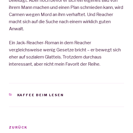
beleidigt. Aber noch bevor er sich ein eigenes Bild von
ihrem Mann machen und einen Plan schmieden kann, wird
Carmen wegen Mord an ihm verhaftet. Und Reacher
macht sich auf die Suche nach einem wirklich guten
Anwalt.
Ein Jack-Reacher-Roman in dem Reacher
vergleichsweise wenig Gesetze bricht – er bewegt sich
eher auf sozialem Glatteis. Trotzdem durchaus
interessant, aber nicht mein Favorit der Reihe.
KATEGORIEN
KAFFEE BEIM LESEN
Beitrags-
ZURÜCK
Vorheriger
Navigation