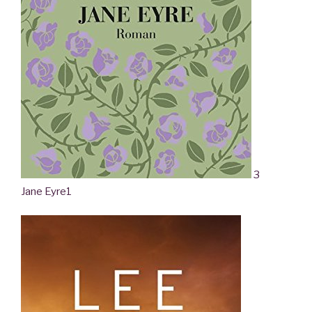
3
Jane Eyre
1