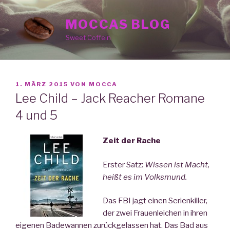
Zum
Inhalt
MOCCAS BLOG
springen
Sweet Coffein
VERÖFFENTLICHT
1. MÄRZ 2015
VON
MOCCA
AM
Lee Child – Jack Reacher Romane
4 und 5
Zeit der Rache
Erster Satz:
Wissen ist Macht,
heißt es im Volksmund.
Das FBI jagt einen Serienkiller,
der zwei Frauenleichen in ihren
eigenen Badewannen zurückgelassen hat. Das Bad aus