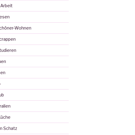
 Arbeit
Lesen
Schöner-Wohnen
crappen
tudieren
uen
ten
o
ub
ralien
Küche
m Schatz