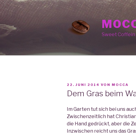
Zum
Inhalt
springen
MOCC
Sweet Coffein
VERÖFFENTLICHT
22. JUNI 2014
VON
MOCCA
AM
Dem Gras beim Wa
Im Garten tut sich bei uns auc
Zwischenzeitlich hat Christia
die Hand gedrückt, aber die Zei
Inzwischen reicht uns das Gras