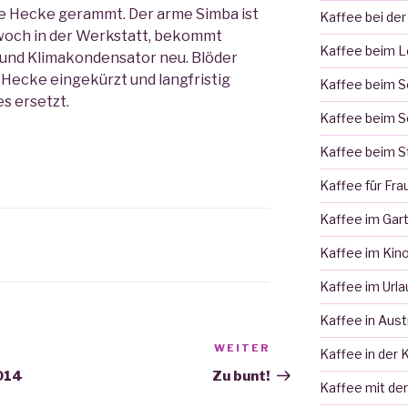
re Hecke gerammt. Der arme Simba ist
Kaffee bei der
twoch in der Werkstatt, bekommt
Kaffee beim 
 und Klimakondensator neu. Blöder
e Hecke eingekürzt und langfristig
Kaffee beim 
s ersetzt.
Kaffee beim S
Kaffee beim S
Kaffee für Fra
Kaffee im Gar
Kaffee im Kin
Kaffee im Urla
Kaffee in Aust
WEITER
Nächster
Kaffee in der 
Beitrag
2014
Zu bunt!
Kaffee mit de