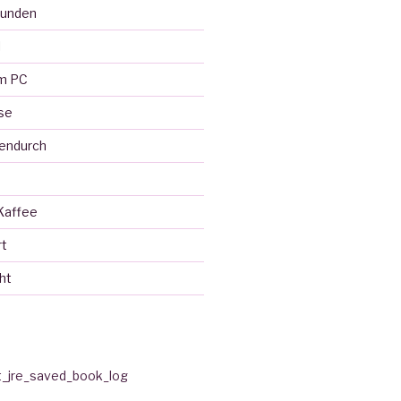
eunden
l
em PC
se
endurch
Kaffee
rt
ht
t_jre_saved_book_log