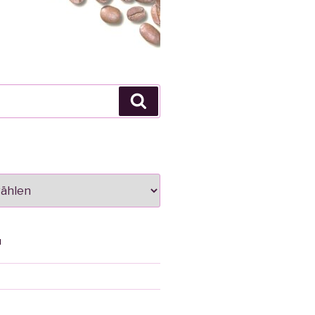
Suche
N