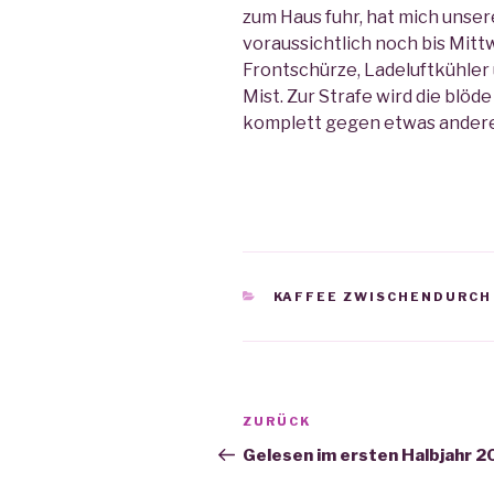
zum Haus fuhr, hat mich unse
voraussichtlich noch bis Mit
Frontschürze, Ladeluftkühler
Mist. Zur Strafe wird die blöd
komplett gegen etwas andere
KATEGORIEN
KAFFEE ZWISCHENDURCH
Beitrags-
ZURÜCK
Vorheriger
Navigation
Beitrag
Gelesen im ersten Halbjahr 