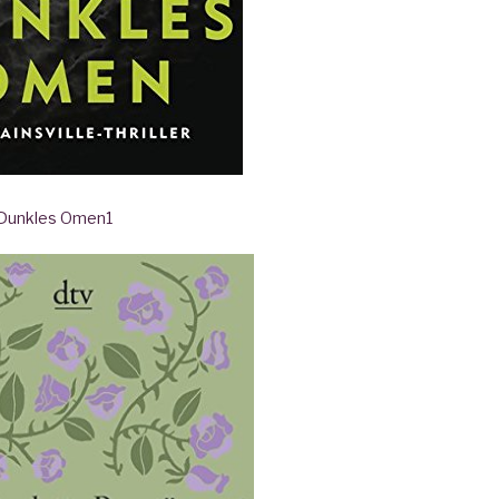
- Dunkles Omen
1