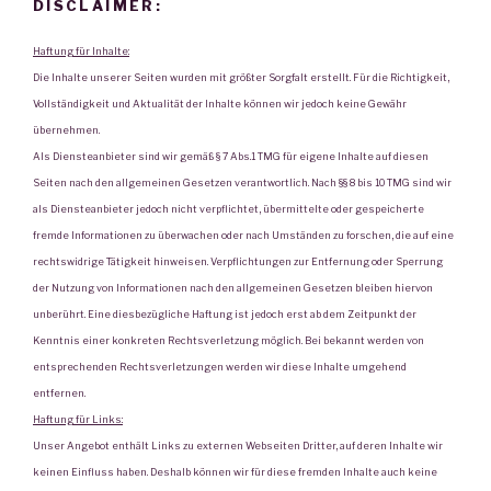
DISCLAIMER:
Haftung für Inhalte:
Die Inhalte unserer Seiten wurden mit größter Sorgfalt erstellt. Für die Richtigkeit,
Vollständigkeit und Aktualität der Inhalte können wir jedoch keine Gewähr
übernehmen.
Als Diensteanbieter sind wir gemäß § 7 Abs.1 TMG für eigene Inhalte auf diesen
Seiten nach den allgemeinen Gesetzen verantwortlich. Nach §§ 8 bis 10 TMG sind wir
als Diensteanbieter jedoch nicht verpflichtet, übermittelte oder gespeicherte
fremde Informationen zu überwachen oder nach Umständen zu forschen, die auf eine
rechtswidrige Tätigkeit hinweisen. Verpflichtungen zur Entfernung oder Sperrung
der Nutzung von Informationen nach den allgemeinen Gesetzen bleiben hiervon
unberührt. Eine diesbezügliche Haftung ist jedoch erst ab dem Zeitpunkt der
Kenntnis einer konkreten Rechtsverletzung möglich. Bei bekannt werden von
entsprechenden Rechtsverletzungen werden wir diese Inhalte umgehend
entfernen.
Haftung für Links:
Unser Angebot enthält Links zu externen Webseiten Dritter, auf deren Inhalte wir
keinen Einfluss haben. Deshalb können wir für diese fremden Inhalte auch keine