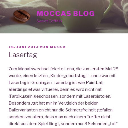
Zum
Inhalt
MOCCAS BLOG
springen
Sweet Coffein
VERÖFFENTLICHT
16. JUNI 2013
VON
MOCCA
AM
Lasertag
Zum Monatswechsel feierte Lena, die zum ersten Mal 29
wurde, einen letzten „Kindergeburtstag“ – und zwar mit
Lasertag in Groningen. Lasertag ist wie
Paintball
,
allerdings etwas virtueller, denn es wird nicht mit
(Farb)kugeln geschossen, sondern mit Laserpistolen.
Besonders gut hat mir im Vergleich der beiden
Ballervarianten gnicht nur die Schmerzfreiheit gefallen,
sondern vor allem, dass man nach einem Treffer nicht
direkt aus dem Spiel fliegt, sondern nur 3 Sekunden „tot“