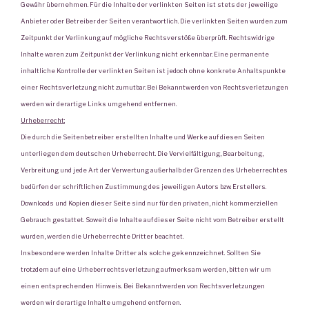
Gewähr übernehmen. Für die Inhalte der verlinkten Seiten ist stets der jeweilige
Anbieter oder Betreiber der Seiten verantwortlich. Die verlinkten Seiten wurden zum
Zeitpunkt der Verlinkung auf mögliche Rechtsverstöße überprüft. Rechtswidrige
Inhalte waren zum Zeitpunkt der Verlinkung nicht erkennbar. Eine permanente
inhaltliche Kontrolle der verlinkten Seiten ist jedoch ohne konkrete Anhaltspunkte
einer Rechtsverletzung nicht zumutbar. Bei Bekanntwerden von Rechtsverletzungen
werden wir derartige Links umgehend entfernen.
Urheberrecht:
Die durch die Seitenbetreiber erstellten Inhalte und Werke auf diesen Seiten
unterliegen dem deutschen Urheberrecht. Die Vervielfältigung, Bearbeitung,
Verbreitung und jede Art der Verwertung außerhalb der Grenzen des Urheberrechtes
bedürfen der schriftlichen Zustimmung des jeweiligen Autors bzw. Erstellers.
Downloads und Kopien dieser Seite sind nur für den privaten, nicht kommerziellen
Gebrauch gestattet. Soweit die Inhalte auf dieser Seite nicht vom Betreiber erstellt
wurden, werden die Urheberrechte Dritter beachtet.
Insbesondere werden Inhalte Dritter als solche gekennzeichnet. Sollten Sie
trotzdem auf eine Urheberrechtsverletzung aufmerksam werden, bitten wir um
einen entsprechenden Hinweis. Bei Bekanntwerden von Rechtsverletzungen
werden wir derartige Inhalte umgehend entfernen.