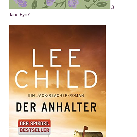
3
Jane Eyre
1