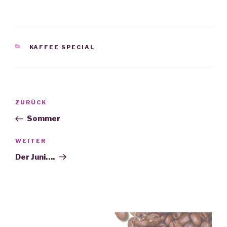
KATEGORIEN
KAFFEE SPECIAL
Beitrags-
ZURÜCK
Vorheriger
Navigation
Beitrag
Sommer
WEITER
Nächster
Beitrag
Der Juni….