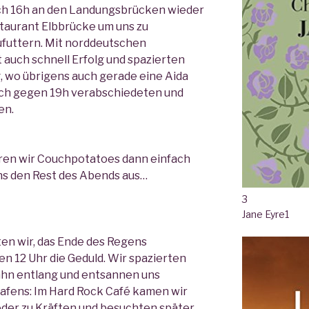
ach 16h an den Landungsbrücken wieder
staurant Elbbrücke um uns zu
futtern. Mit norddeutschen
t auch schnell Erfolg und spazierten
, wo übrigens auch gerade eine Aida
sich gegen 19h verabschiedeten und
en.
hren wir Couchpotatoes dann einfach
uns den Rest des Abends aus…
3
Jane Eyre
1
en wir, das Ende des Regens
n 12 Uhr die Geduld. Wir spazierten
ahn entlang und entsannen uns
Hafens: Im Hard Rock Café kamen wir
der zu Kräften und besuchten später