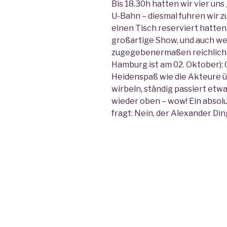
Bis 18.30h hatten wir vier uns
U-Bahn – diesmal fuhren wir z
einen Tisch reserviert hatten.
großartige Show, und auch w
zugegebenermaßen reichlich s
Hamburg ist am 02. Oktober): G
Heidenspaß wie die Akteure ü
wirbeln, ständig passiert etwa
wieder oben – wow! Ein absolu
fragt: Nein, der Alexander Ding