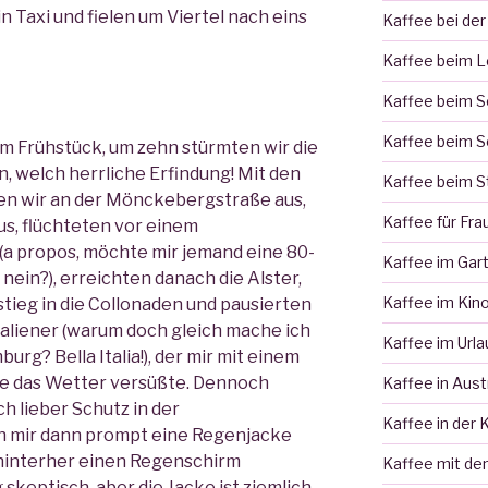
in Taxi und fielen um Viertel nach eins
Kaffee bei der
Kaffee beim 
Kaffee beim 
Kaffee beim S
um Frühstück, um zehn stürmten wir die
, welch herrliche Erfindung! Mit den
Kaffee beim S
n wir an der Mönckebergstraße aus,
Kaffee für Fra
s, flüchteten vor einem
(a propos, möchte mir jemand eine 80-
Kaffee im Gar
ein?), erreichten danach die Alster,
Kaffee im Kin
tieg in die Collonaden und pausierten
taliener (warum doch gleich mache ich
Kaffee im Urla
rg? Bella Italia!), der mir mit einem
e das Wetter versüßte. Dennoch
Kaffee in Aust
h lieber Schutz in der
Kaffee in der 
h mir dann prompt eine Regenjacke
r hinterher einen Regenschirm
Kaffee mit de
skeptisch, aber die Jacke ist ziemlich