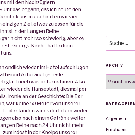
ns mit den Nachzüglern
9 Uhr das begann, das ich heute den
armbek aus marschierten wir vier
einzigen Ziel, etwas zu essen für die
inmal in der Langen Reihe
ar nicht mehr so schwierig, aber ey –
Suche
er St.-Georgs-Kirche hatte dann
nach:
t uns.
ARCHIV
hn endlich wieder im Hotel aufschlugen
Catha und Artur auch gerade
Archiv
och glatt noch was unternehmen. Also
er wieder die Hansestadt, diesmal per
ils. Ironie an der Geschichte: Die Bar
en, war keine 50 Meter von unserer
KATEGORIE
 Leider fanden wir es dort dann weder
ogen also nach einem Getränk weiter
Allgemein
 Langen Reihe nach 24 Uhr nicht mehr
Emoticons
– zumindest in der Kneipe unserer