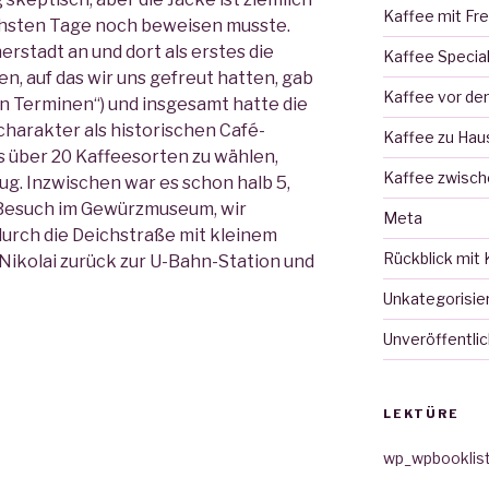
Kaffee mit Fr
ächsten Tage noch beweisen musste.
erstadt an und dort als erstes die
Kaffee Specia
n, auf das wir uns gefreut hatten, gab
Kaffee vor d
len Terminen“) und insgesamt hatte die
harakter als historischen Café-
Kaffee zu Hau
 über 20 Kaffeesorten zu wählen,
Kaffee zwisch
g. Inzwischen war es schon halb 5,
e Besuch im Gewürzmuseum, wir
Meta
durch die Deichstraße mit kleinem
Rückblick mit 
ikolai zurück zur U-Bahn-Station und
Unkategorisie
Unveröffentlic
LEKTÜRE
wp_wpbooklis