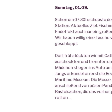
Sonntag, 01.09.
Schon um 07.30h schubste de
Station. Aktuelles Ziel: Fischm
Endeffekt auch nur ein groß
Wir haben willig eine Tasche 
geschleppt.
Dort frühstückten wir mit Cat
auscheckten und trennten un
Mädchen stiegen ins Auto um 
Jungs erkundeten erst die Re
Maritime Museum. Die Messe wa
anschließend von pösen Pandi
Bastelsachen, die uns vorher
retten…