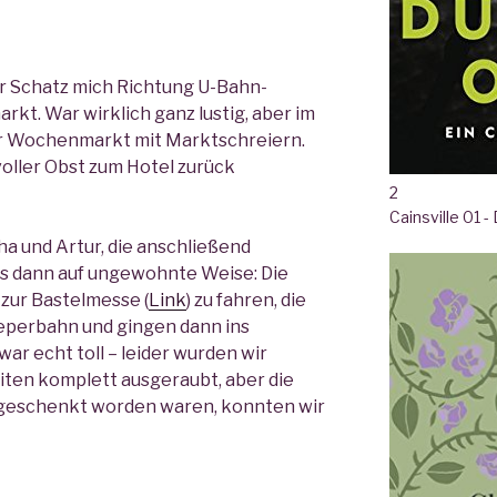
r Schatz mich Richtung U-Bahn-
arkt. War wirklich ganz lustig, aber im
er Wochenmarkt mit Marktschreiern.
voller Obst zum Hotel zurück
2
Cainsville 01 
ha und Artur, die anschließend
s dann auf ungewohnte Weise: Die
zur Bastelmesse (
Link
) zu fahren, die
eperbahn und gingen dann ins
r echt toll – leider wurden wir
ten komplett ausgeraubt, aber die
 geschenkt worden waren, konnten wir