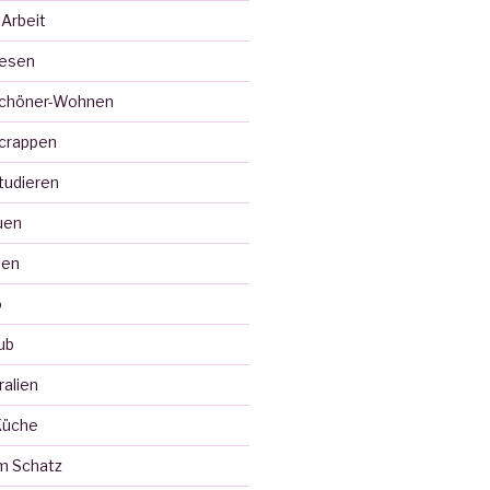
 Arbeit
Lesen
Schöner-Wohnen
crappen
tudieren
uen
ten
o
ub
ralien
Küche
m Schatz