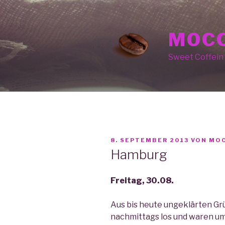
Zum
Inhalt
springen
MOCC
Sweet Coffein
VERÖFFENTLICHT
8. SEPTEMBER 2013
VON
MO
AM
Hamburg
Freitag, 30.08.
Aus bis heute ungeklärten Grü
nachmittags los und waren um 