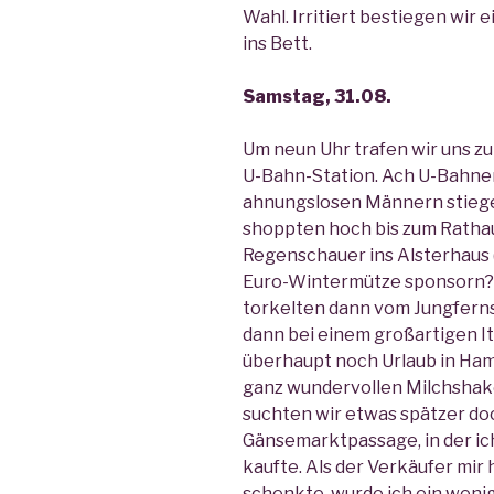
Wahl. Irritiert bestiegen wir e
ins Bett.
Samstag, 31.08.
Um neun Uhr trafen wir uns z
U-Bahn-Station. Ach U-Bahnen
ahnungslosen Männern stiege
shoppten hoch bis zum Rathau
Regenschauer ins Alsterhaus 
Euro-Wintermütze sponsorn? n
torkelten dann vom Jungferns
dann bei einem großartigen I
überhaupt noch Urlaub in Hambu
ganz wundervollen Milchshak
suchten wir etwas spätzer doc
Gänsemarktpassage, in der ic
kaufte. Als der Verkäufer mi
schenkte, wurde ich ein wenig 