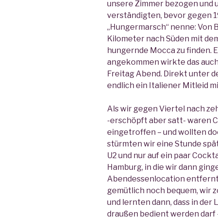
unsere Zimmer bezogen und u
verständigten, bevor gegen 1
„Hungermarsch“ nenne: Von B
Kilometer nach Süden mit dem 
hungernde Mocca zu finden. E
angekommen wirkte das auch g
Freitag Abend. Direkt unter d
endlich ein Italiener Mitleid mi
Als wir gegen Viertel nach ze
-erschöpft aber satt- waren 
eingetroffen – und wollten d
stürmten wir eine Stunde spät
U2 und nur auf ein paar Cockta
Hamburg, in die wir dann ging
Abendessenlocation entfernt.
gemütlich noch bequem, wir z
und lernten dann, dass in der
draußen bedient werden darf 