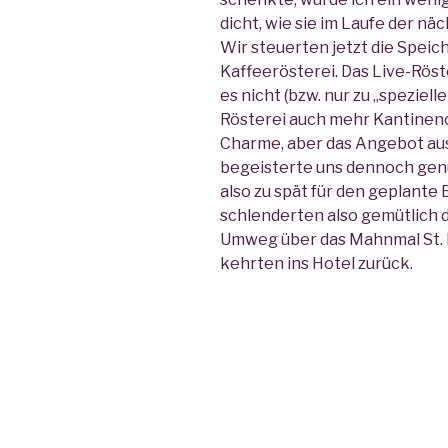
dicht, wie sie im Laufe der n
Wir steuerten jetzt die Speich
Kaffeerösterei. Das Live-Röste
es nicht (bzw. nur zu „speziel
Rösterei auch mehr Kantinenc
Charme, aber das Angebot aus
begeisterte uns dennoch genu
also zu spät für den geplant
schlenderten also gemütlich 
Umweg über das Mahnmal St. N
kehrten ins Hotel zurück.