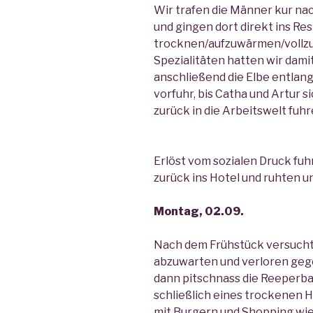
Wir trafen die Männer kur n
und gingen dort direkt ins Re
trocknen/aufzuwärmen/vollzu
Spezialitäten hatten wir dami
anschließend die Elbe entlang
vorfuhr, bis Catha und Artur 
zurück in die Arbeitswelt fuhr
Erlöst vom sozialen Druck fu
zurück ins Hotel und ruhten 
Montag, 02.09.
Nach dem Frühstück versucht
abzuwarten und verloren gege
dann pitschnass die Reeperb
schließlich eines trockenen 
mit Burgern und Shopping wie