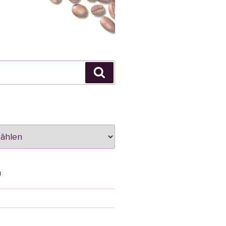
Suche
N