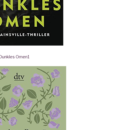
- Dunkles Omen
1