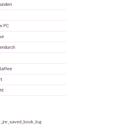
eunden
l
em PC
se
endurch
Kaffee
rt
ht
t_jre_saved_book_log