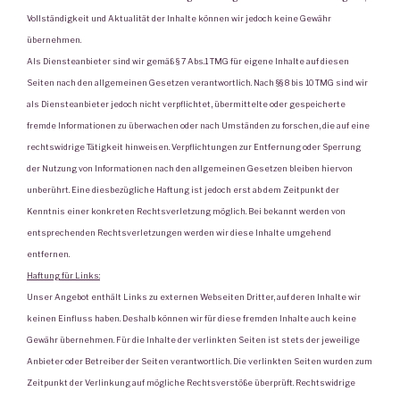
Vollständigkeit und Aktualität der Inhalte können wir jedoch keine Gewähr
übernehmen.
Als Diensteanbieter sind wir gemäß § 7 Abs.1 TMG für eigene Inhalte auf diesen
Seiten nach den allgemeinen Gesetzen verantwortlich. Nach §§ 8 bis 10 TMG sind wir
als Diensteanbieter jedoch nicht verpflichtet, übermittelte oder gespeicherte
fremde Informationen zu überwachen oder nach Umständen zu forschen, die auf eine
rechtswidrige Tätigkeit hinweisen. Verpflichtungen zur Entfernung oder Sperrung
der Nutzung von Informationen nach den allgemeinen Gesetzen bleiben hiervon
unberührt. Eine diesbezügliche Haftung ist jedoch erst ab dem Zeitpunkt der
Kenntnis einer konkreten Rechtsverletzung möglich. Bei bekannt werden von
entsprechenden Rechtsverletzungen werden wir diese Inhalte umgehend
entfernen.
Haftung für Links:
Unser Angebot enthält Links zu externen Webseiten Dritter, auf deren Inhalte wir
keinen Einfluss haben. Deshalb können wir für diese fremden Inhalte auch keine
Gewähr übernehmen. Für die Inhalte der verlinkten Seiten ist stets der jeweilige
Anbieter oder Betreiber der Seiten verantwortlich. Die verlinkten Seiten wurden zum
Zeitpunkt der Verlinkung auf mögliche Rechtsverstöße überprüft. Rechtswidrige