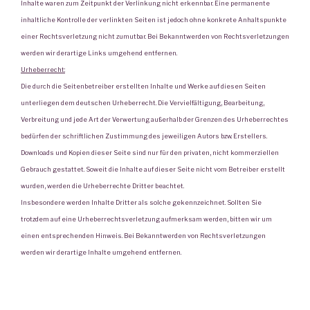
Inhalte waren zum Zeitpunkt der Verlinkung nicht erkennbar. Eine permanente
inhaltliche Kontrolle der verlinkten Seiten ist jedoch ohne konkrete Anhaltspunkte
einer Rechtsverletzung nicht zumutbar. Bei Bekanntwerden von Rechtsverletzungen
werden wir derartige Links umgehend entfernen.
Urheberrecht:
Die durch die Seitenbetreiber erstellten Inhalte und Werke auf diesen Seiten
unterliegen dem deutschen Urheberrecht. Die Vervielfältigung, Bearbeitung,
Verbreitung und jede Art der Verwertung außerhalb der Grenzen des Urheberrechtes
bedürfen der schriftlichen Zustimmung des jeweiligen Autors bzw. Erstellers.
Downloads und Kopien dieser Seite sind nur für den privaten, nicht kommerziellen
Gebrauch gestattet. Soweit die Inhalte auf dieser Seite nicht vom Betreiber erstellt
wurden, werden die Urheberrechte Dritter beachtet.
Insbesondere werden Inhalte Dritter als solche gekennzeichnet. Sollten Sie
trotzdem auf eine Urheberrechtsverletzung aufmerksam werden, bitten wir um
einen entsprechenden Hinweis. Bei Bekanntwerden von Rechtsverletzungen
werden wir derartige Inhalte umgehend entfernen.