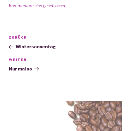
Kommentare sind geschlossen.
Beitrags-
ZURÜCK
Vorheriger
Navigation
Beitrag
Wintersonnentag
WEITER
Nächster
Beitrag
Nur mal so