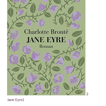
3
Jane Eyre
1