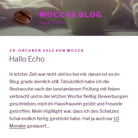
Zum
Inhalt
MOCCAS BLOG
springen
Sweet Coffein
VERÖFFENTLICHT
29. OKTOBER 2012
VON
MOCCA
AM
Hallo Echo
In letzter Zeit war nicht viel los bei mir, darum ist es im
Blog grade ziemlich still. Tatsächlich habe ich die
Restwoche nach der bestandenen Prüfung mit feiern
verbracht und in der letzten Woche fleißig Bewerbungen
geschrieben, mich im Hausfrausein geübt und Freunde
getroffen. Mein Highlight war, dass ich des Schatzes
Schal endlich fertig gestrickt habe. Hat ja auch nur
10
Monate
gedauert…