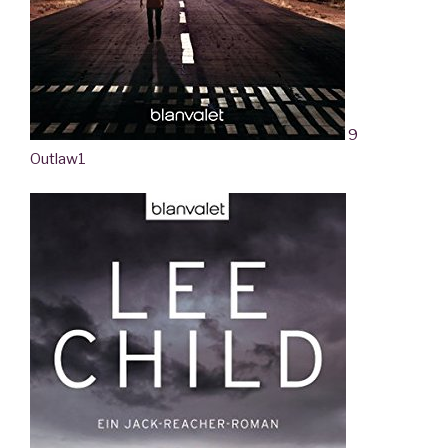
9
Outlaw
1