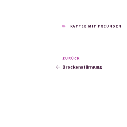
KATEGORIEN
KAFFEE MIT FREUNDEN
Beitrags-
ZURÜCK
Vorheriger
Navigation
Beitrag
Brockenstürmung