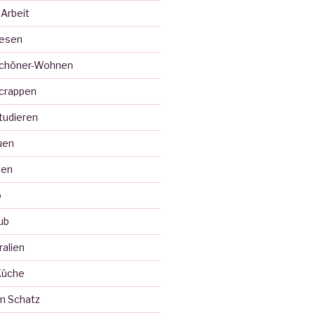
 Arbeit
Lesen
Schöner-Wohnen
crappen
tudieren
uen
ten
o
ub
ralien
Küche
m Schatz