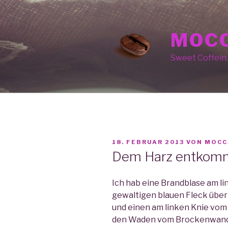
Zum
Inhalt
springen
MOCC
Sweet Coffein
VERÖFFENTLICHT
18. FEBRUAR 2013
VON
MOCC
AM
Dem Harz entkom
Ich hab eine Brandblase am 
gewaltigen blauen Fleck übe
und einen am linken Knie vom
den Waden vom Brockenwander