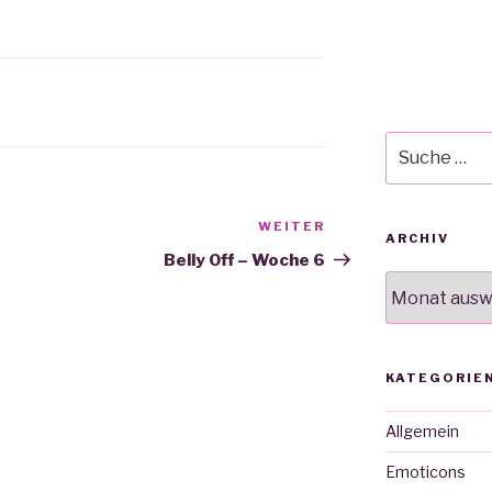
Suche
nach:
WEITER
Nächster
ARCHIV
Beitrag
Belly Off – Woche 6
Archiv
KATEGORIE
Allgemein
Emoticons