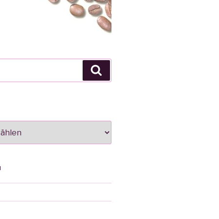
Suche
N