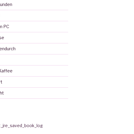
eunden
l
em PC
se
endurch
Kaffee
rt
ht
t_jre_saved_book_log