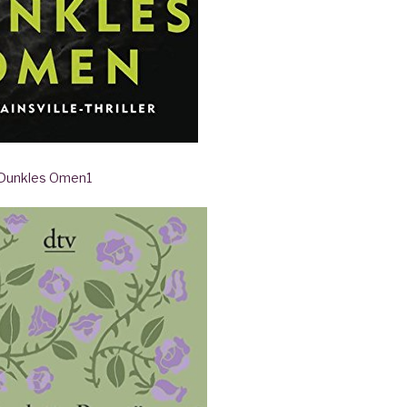
- Dunkles Omen
1