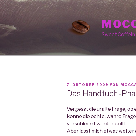
Zum
Inhalt
springen
MOCC
Sweet Coffein
VERÖFFENTLICHT
7. OKTOBER 2009
VON
MOCC
AM
Das Handtuch-Ph
Vergesst die uralte Frage, ob 
kenne die echte, wahre Frage,
verschleiert werden sollte.
Aber lasst mich etwas weiter