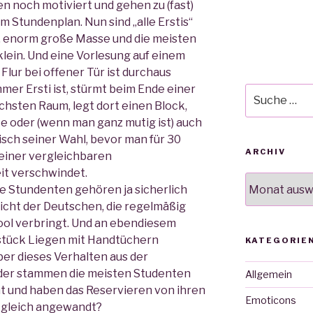
n noch motiviert und gehen zu (fast)
m Stundenplan. Nun sind „alle Erstis“
e, enorm große Masse und die meisten
lein. Und eine Vorlesung auf einem
Flur bei offener Tür ist durchaus
er Ersti ist, stürmt beim Ende einer
Suche
ächsten Raum, legt dort einen Block,
nach:
e oder (wenn man ganz mutig ist) auch
sch seiner Wahl, bevor man für 30
ARCHIV
 einer vergleichbaren
t verschwindet.
Archiv
ge Stundenten gehören ja sicherlich
Schicht der Deutschen, die regelmäßig
ool verbringt. Und an ebendiesem
stück Liegen mit Handtüchern
KATEGORIE
ber dieses Verhalten aus der
oder stammen die meisten Studenten
Allgemein
ht und haben das Reservieren von ihren
Emoticons
m gleich angewandt?