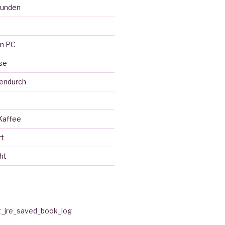
eunden
l
em PC
se
endurch
Kaffee
rt
ht
t_jre_saved_book_log