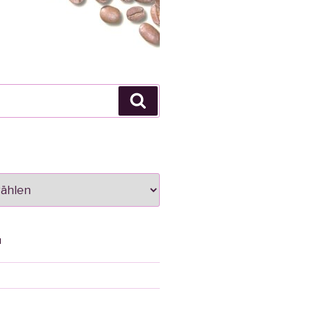
Suche
N