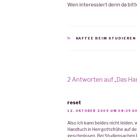
Wen interessiert denn da bitt
KATEGORIEN
KAFFEE BEIM STUDIEREN
2 Antworten auf „Das 
reset
12. OKTOBER 2009 UM 08:39 U
Also ich kann beides nicht leiden
Handtuch in Herrgottsfrühe auf der
geschmissen. Bei Studiensachen be