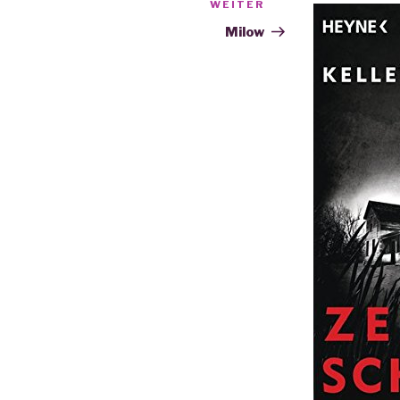
WEITER
Nächster
Beitrag
Milow