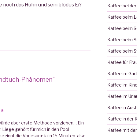
e noch das Huhn und sein blödes Ei?
Kaffee bei der
Kaffee beim 
Kaffee beim 
Kaffee beim S
Kaffee beim S
Kaffee für Fra
Kaffee im Gar
Handtuch-Phänomen“
Kaffee im Kin
Kaffee im Urla
Kaffee in Aust
HR
Kaffee in der 
, würde aber erste Methode vorziehen… Ein
 Liege gehört für mich in den Pool
Kaffee mit de
ginnt die Vorlesung ja in 15 Minuten, also