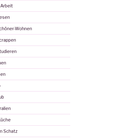
 Arbeit
Lesen
Schöner-Wohnen
crappen
tudieren
uen
ten
o
ub
ralien
Küche
m Schatz