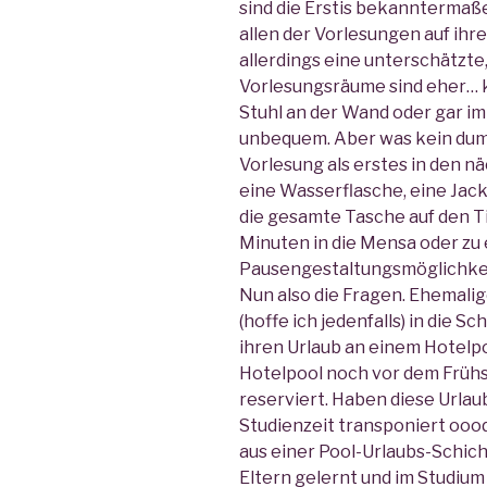
sind die Erstis bekanntermaße
allen der Vorlesungen auf ihre
allerdings eine unterschätzt
Vorlesungsräume sind eher… k
Stuhl an der Wand oder gar im 
unbequem. Aber was kein dumm
Vorlesung als erstes in den n
eine Wasserflasche, eine Jack
die gesamte Tasche auf den Ti
Minuten in die Mensa oder zu
Pausengestaltungsmöglichkei
Nun also die Fragen. Ehemali
(hoffe ich jedenfalls) in die 
ihren Urlaub an einem Hotelp
Hotelpool noch vor dem Früh
reserviert. Haben diese Urlau
Studienzeit transponiert oo
aus einer Pool-Urlaubs-Schic
Eltern gelernt und im Studiu