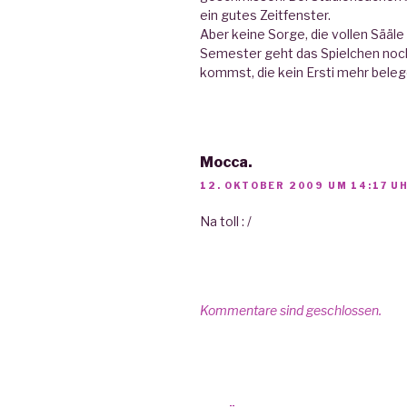
ein gutes Zeitfenster.
Aber keine Sorge, die vollen Sääl
Semester geht das Spielchen noch
kommst, die kein Ersti mehr bele
Mocca.
12. OKTOBER 2009 UM 14:17 U
Na toll : /
Kommentare sind geschlossen.
Beitrags-