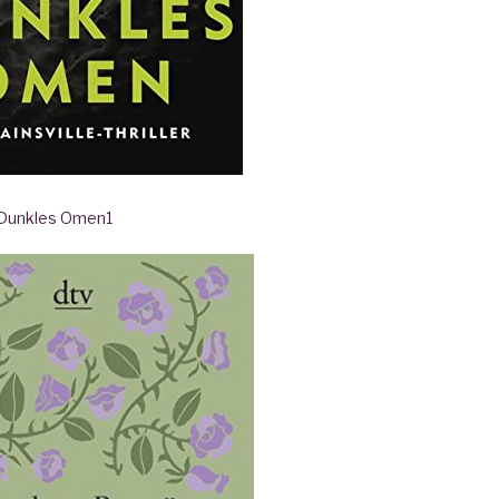
- Dunkles Omen
1