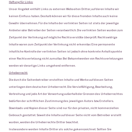
Haftung für Links:
Unser Angebot enthält Links zu externen Webseiten Dritter, auf deren Inhalte wir
keinen Einfluss haben. Deshalb können wir für diese fremden Inhalte auch keine
Gewähr übernehmen. Für die Inhalte der verlinkten Seiten ist stets der jeweilige
Anbieter oder Betreiber der Seiten verantwortlich. Die verlinkten Seiten wurden zum
Zeitpunkt der Verlinkung auf mögliche Rechtsverstöße überprüft. Rechtswidrige
Inhalte waren zum Zeitpunkt der Verlinkung nicht erkennbar. Eine permanente
inhaltliche Kontrolle der verlinkten Seiten ist jedoch ohne konkrete Anhaltspunkte
einer Rechtsverletzung nicht zumutbar. Bei Bekanntwerden von Rechtsverletzungen
werden wir derartige Links umgehend entfernen.
Urheberrecht:
Die durch die Seitenbetreiber erstellten Inhalte und Werke auf diesen Seiten
unterliegen dem deutschen Urheberrecht. Die Vervielfältigung, Bearbeitung,
Verbreitung und jede Art der Verwertung außerhalb der Grenzen des Urheberrechtes
bedürfen der schriftlichen Zustimmung des jeweiligen Autors bzw. Erstellers.
Downloads und Kopien dieser Seite sind nur für den privaten, nicht kommerziellen
Gebrauch gestattet. Soweit die Inhalte auf dieser Seite nicht vom Betreiber erstellt
wurden, werden die Urheberrechte Dritter beachtet.
Insbesondere werden Inhalte Dritter als solche gekennzeichnet. Sollten Sie