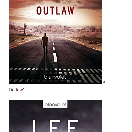
9
Outlaw
1