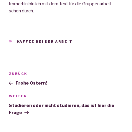
Immerhin bin ich mit dem Text für die Gruppenarbeit
schon durch.
KATEGORIEN
KAFFEE BEI DER ARBEIT
Beitrags-
ZURÜCK
Vorheriger
Navigation
Beitrag
Frohe Ostern!
WEITER
Nächster
Beitrag
Studieren oder nicht studieren, das ist hier die
Frage