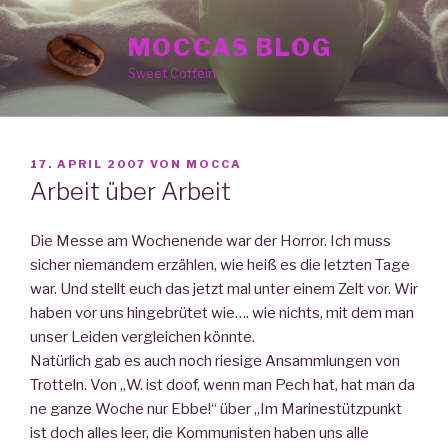
Zum
Inhalt
MOCCAS BLOG
springen
Sweet Coffein
VERÖFFENTLICHT
17. APRIL 2007
VON
MOCCA
AM
Arbeit über Arbeit
Die Messe am Wochenende war der Horror. Ich muss
sicher niemandem erzählen, wie heiß es die letzten Tage
war. Und stellt euch das jetzt mal unter einem Zelt vor. Wir
haben vor uns hingebrütet wie…. wie nichts, mit dem man
unser Leiden vergleichen könnte.
Natürlich gab es auch noch riesige Ansammlungen von
Trotteln. Von „W. ist doof, wenn man Pech hat, hat man da
ne ganze Woche nur Ebbe!“ über „Im Marinestützpunkt
ist doch alles leer, die Kommunisten haben uns alle