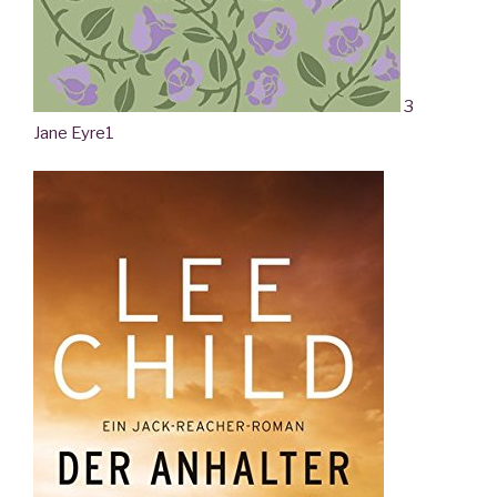
3
Jane Eyre
1