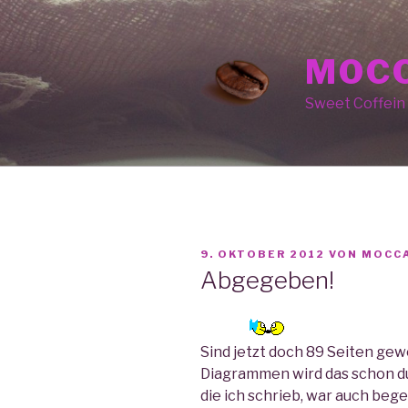
Zum
Inhalt
springen
MOCC
Sweet Coffein
VERÖFFENTLICHT
9. OKTOBER 2012
VON
MOCC
AM
Abgegeben!
Sind jetzt doch 89 Seiten gew
Diagrammen wird das schon du
die ich schrieb, war auch bege