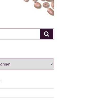
Suche
N