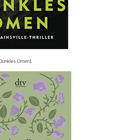
- Dunkles Omen
1