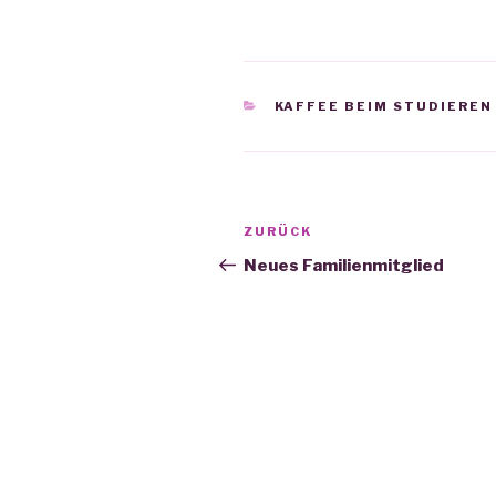
KATEGORIEN
KAFFEE BEIM STUDIEREN
Beitrags-
ZURÜCK
Vorheriger
Navigation
Beitrag
Neues Familienmitglied