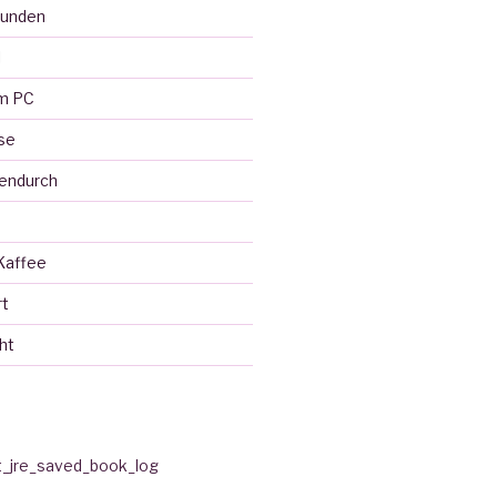
eunden
l
em PC
se
endurch
Kaffee
rt
ht
t_jre_saved_book_log