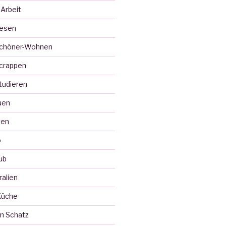
 Arbeit
Lesen
Schöner-Wohnen
crappen
tudieren
uen
ten
o
ub
ralien
Küche
m Schatz